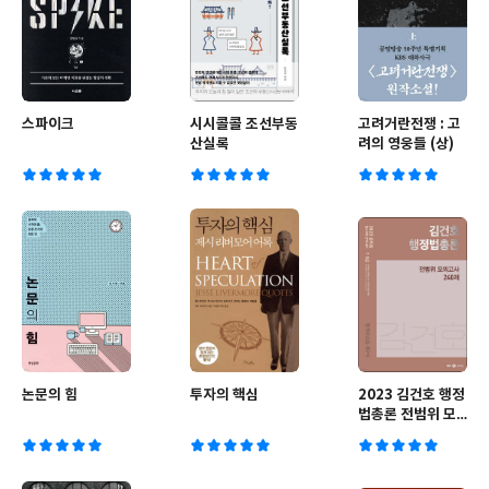
스파이크
시시콜콜 조선부동
고려거란전쟁 : 고
산실록
려의 영웅들 (상)
논문의 힘
투자의 핵심
2023 김건호 행정
법총론 전범위 모
의고사 240제