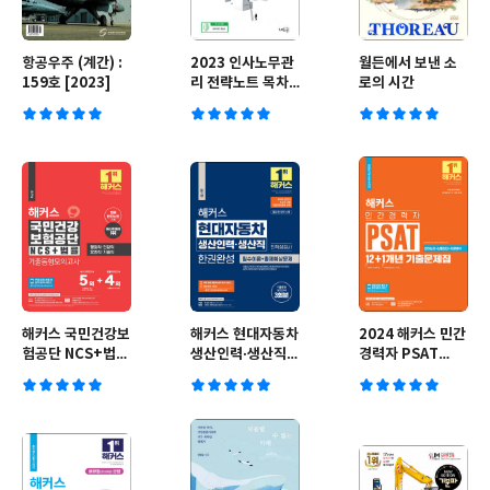
항공우주 (계간) :
2023 인사노무관
월든에서 보낸 소
159호 [2023]
리 전략노트 목차
로의 시간
키워드
해커스 국민건강보
해커스 현대자동차
2024 해커스 민간
험공단 NCS+법률
생산인력·생산직
경력자 PSAT
기출동형모의고사
한권완성: 필수이
12+1개년 기출문
5+4회
론 + 출제예상문제
제집: 언어논리+상
황판단+자료해석