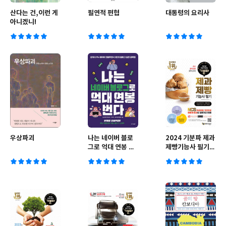
산다는 건,이런 게
필연적 편협
대통령의 요리사
아니겠니!
우상파괴
나는 네이버 블로
2024 기분파 제과
그로 억대 연봉 번
제빵기능사 필기
다
(통합)