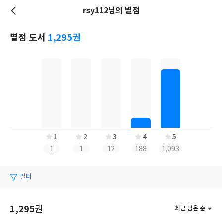
rsy112님의 별점
저
장
별점 도서
1,295권
1
2
3
4
5
1
1
12
188
1,093
필터
1,295
권
최근 담은 순