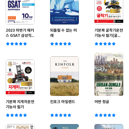
2023 하반기 해커
되돌릴 수 없는 미
기분파 굴착기운전
스 GSAT 삼성직
래
기능사 필기(굴삭
무적성검사 실전모
기운전기능사 필
의고사 10회분
기)
기분파 지게차운전
킨포크 아일랜드
어반 정글
기능사 필기