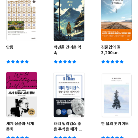
안동
백년을 건너온 약
김준엽의 길
속
3,200km
세계 상품과 세계
래리 윌리엄스 좋
한 달의 홋카이도
통화
은 주식은 때가 있
다