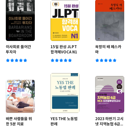
이사회로 들어간
15일 완성 JLPT
욕망의 배 페스카
투자자
합격해VOCA N1
마
바쁜 사람들을 위
YES THE 노동법
2023 하반기 고시
한 5분 치료
판례
넷 지역농협 6급
NCS 오픈봉투모