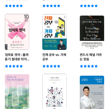
트
엄마표 영어 : 흘려
진짜 공부 vs. 가짜
반드시 해낼 거라
듣기 절대로 하지
공부
는 믿음
마라!