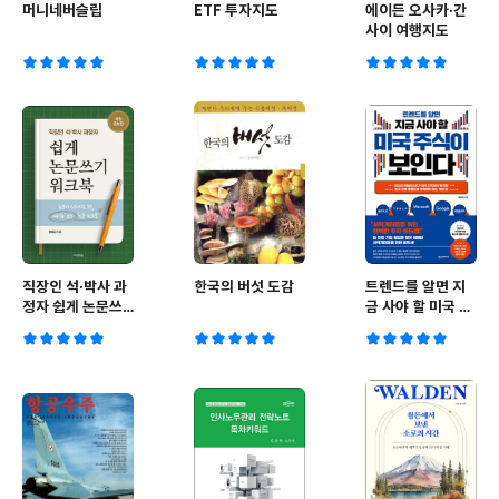
머니네버슬립
ETF 투자지도
에이든 오사카·간
사이 여행지도
직장인 석·박사 과
한국의 버섯 도감
트렌드를 알면 지
정자 쉽게 논문쓰
금 사야 할 미국 주
기 워크북
식이 보인다