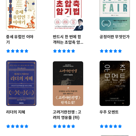
중세 유럽인 이야
반드시 한 번에 합
공정이란 무엇인가
기
격하는 초압축 암
기법
리더의 지혜
고려거란전쟁 : 고
우주 모멘트
려의 영웅들 (하)