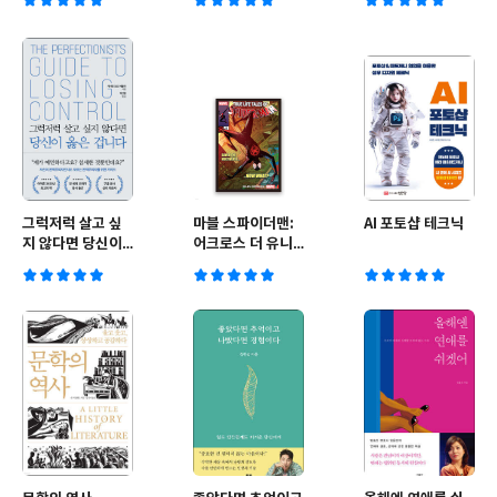
그럭저럭 살고 싶
마블 스파이더맨:
AI 포토샵 테크닉
지 않다면 당신이
어크로스 더 유니
옳은 겁니다
버스 A3 적박 포스
터 #5-오마주