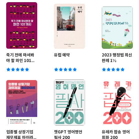
죽기 전에 마셔봐
유럽 예약
2023 행정법 최신
야 할 와인 101가
판례 1½
지
업종별 상장기업
챗GPT 영어명언
유레카 팝송 영어
재무제표 하이라이
필사 200
회화 200