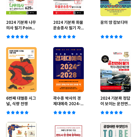
2024 기분파 나무
2024 기분파 화물
꿈의 땅 캄보디아
의사 필기 Point
운송종사 필기 자
Summary 심화
격시험
모의고사 625제
6번째 대멸종 시그
곽수종 박사의 경
2024 기분파 정답
널, 식량 전쟁
제대예측 2024-
이 보이는 운전면
2028
허 필기 학과시험
문제은행(1종·2종
공통)