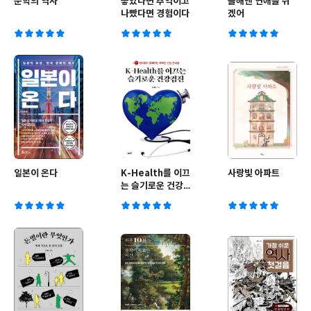
문학의 역사
좋았다면 추억이고
올해엔 연애를 쉬
나빴다면 경험이다
겠어
일본이 온다
K-Health를 이끄
사랑빛 아파트
는 슬기로운 건강
검진