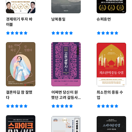
경제위기 투자 바
남북통일
슈퍼휴먼
이블
결혼하길 참 잘했
어쩌면 당신이 원
최소한의 중동 수
다
했던 고려 갈등사
업
1 : 통합과 수성의
시대