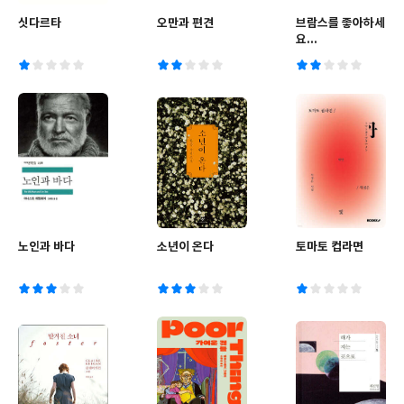
싯다르타
오만과 편견
브람스를 좋아하세
요...
노인과 바다
소년이 온다
토마토 컵라면