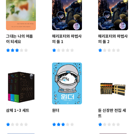
그대는 나의 여름
해리포터와 마법사
해리포터와 마법사
이 되세요
의 돌 1
의 돌 2
삼체 1~3 세트
원더
듄 신장판 전집 세
트