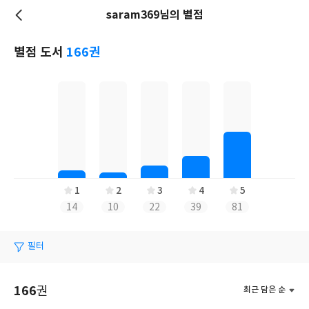
saram369님의 별점
저
장
별점 도서
166권
1
2
3
4
5
14
10
22
39
81
필터
166
권
최근 담은 순