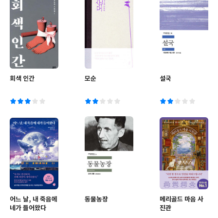
회색 인간
모순
설국
어느 날, 내 죽음에
동물농장
메리골드 마음 사
네가 들어왔다
진관