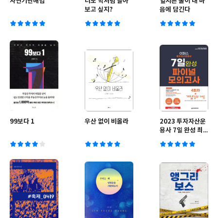
자연기반해법
너도 학처럼 날아
엎지른 물이 내 마
보고 싶지?
음에 담긴다
99보다 1
우산 없이 비올라
2023 투자자산운
용사 7일 완성 최
종모의고사 4회분
+ 이론정리 해설