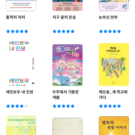
홍학의 자리
지구 끝의 온실
눈부신 안부
레인보우 내 인생
우주에서 기똥찬
백오봉, 새 학교에
여름
가다