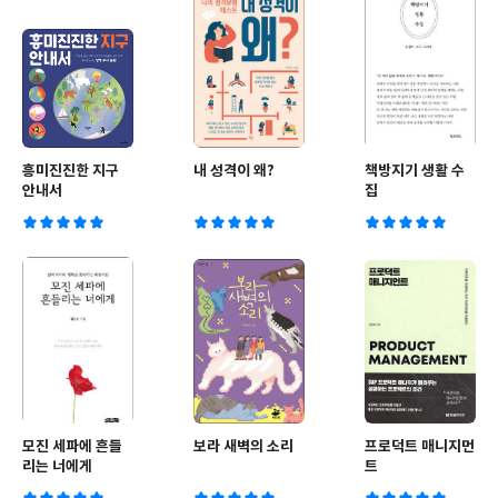
흥미진진한 지구
내 성격이 왜?
책방지기 생활 수
안내서
집
모진 세파에 흔들
보라 새벽의 소리
프로덕트 매니지먼
리는 너에게
트