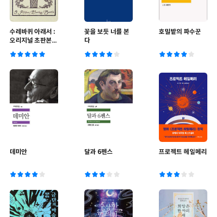
수레바퀴 아래서 :
꽃을 보듯 너를 본
호밀밭의 파수꾼
오리지널 초판본
다
표지디자인
데미안
달과 6펜스
프로젝트 헤일메리