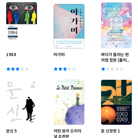
1984
아가미
바다가 들리는 편
의점 합본 (홀리데
이 에디션)
문신 5
어린 왕자 오리지
듄 신장판 1
널 초판본