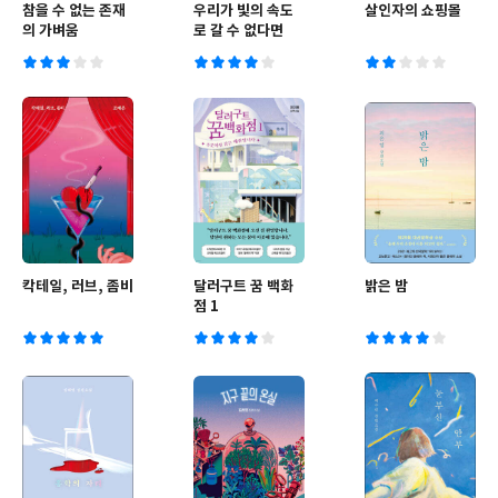
참을 수 없는 존재
우리가 빛의 속도
살인자의 쇼핑몰
의 가벼움
로 갈 수 없다면
칵테일, 러브, 좀비
달러구트 꿈 백화
밝은 밤
점 1