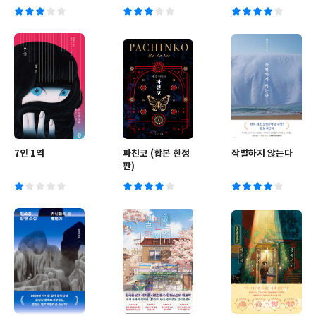
7인 1역
파친코 (합본 한정
작별하지 않는다
판)