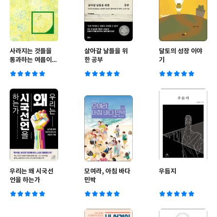
사라지는 것들을
살아갈 날들을 위
달토의 성장 이야
통과하는 여름이
한 공부
기
있다
우리는 왜 시국선
모여라, 아침 바다
우듬지
언을 하는가
민박