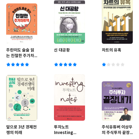
주린이도 술술 읽
신 대공황
차트의 유혹
는 친절한 주가차
트책
앞으로 3년 경제전
투자노트
주식유튜버 이상우
쟁의 미래
Investing
의 주식투자 끝장
notes
내기