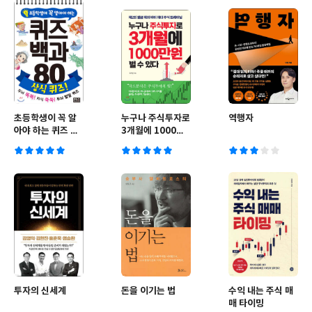
초등학생이 꼭 알
누구나 주식투자로
역행자
아야 하는 퀴즈 백
3개월에 1000만
과 80 상식 퀴즈!
원 벌 수 있다
투자의 신세계
돈을 이기는 법
수익 내는 주식 매
매 타이밍