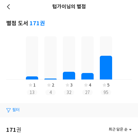
텁가이님의 별점
저
장
별점 도서
171권
1
2
3
4
5
13
4
32
27
95
필터
171
권
최근 담은 순