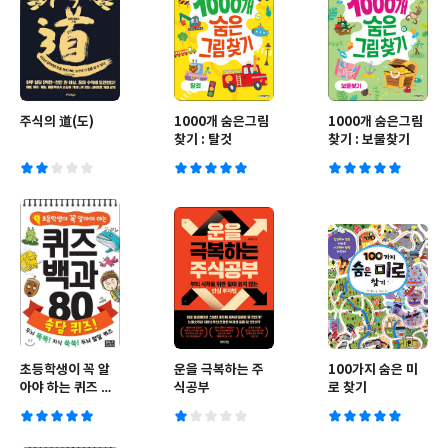
주식의 道(도)
1000개 숨은그림
1000개 숨은그림
찾기 : 탈것
찾기 : 보물찾기
초등학생이 꼭 알
운을 극복하는 주
100가지 숨은 미
아야 하는 퀴즈 백
식공부
로 찾기
과 80 속담 퀴즈!