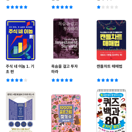
주식 네 이놈 1. 기
목숨을 걸고 투자
캔들차트 매매법
초 편
하라