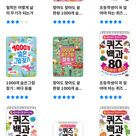
철학은 어떻게 삶
찾아도 찾아도 끝
초등학생이 꼭 알
의 무기가 되는가
판왕 1000개 숨은
아야 하는 퀴즈 백
그림찾기 숲속 놀
과 80 : 호기심 퀴
이터
즈!
1000개 숨은그림
찾아도 찾아도 끝
초등학생이 꼭 알
찾기 : 바다 동물
판왕 1000개 숨은
아야 하는 퀴즈 백
그림찾기 우리 동
과 80 수수께끼 퀴
네
즈!