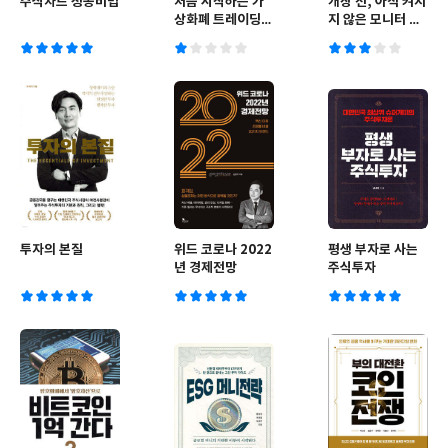
주식차트 성공비법
처음 시작하는 가
개장 전, 아직 켜지
상화폐 트레이딩
지 않은 모니터 앞
쉽게 배우기
에서
투자의 본질
위드 코로나 2022
평생 부자로 사는
년 경제전망
주식투자