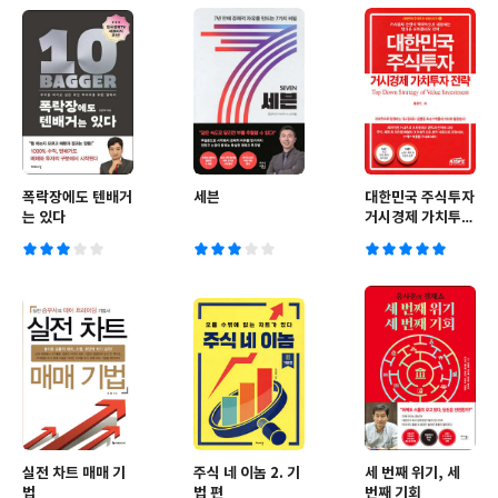
폭락장에도 텐배거
세븐
대한민국 주식투자
는 있다
거시경제 가치투자
전략
실전 차트 매매 기
주식 네 이놈 2. 기
세 번째 위기, 세
법
법 편
번째 기회