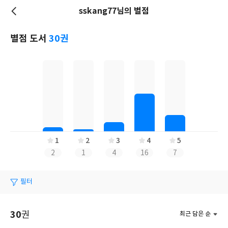
sskang77님의 별점
저
장
별점 도서
30권
1
2
3
4
5
2
1
4
16
7
필터
30
권
최근 담은 순