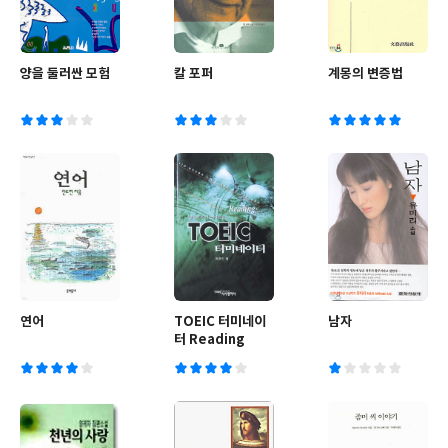
양을 둘러싼 모험
칼 포퍼
계몽의 변증법
연어
TOEIC 터미네이
남자
터 Reading