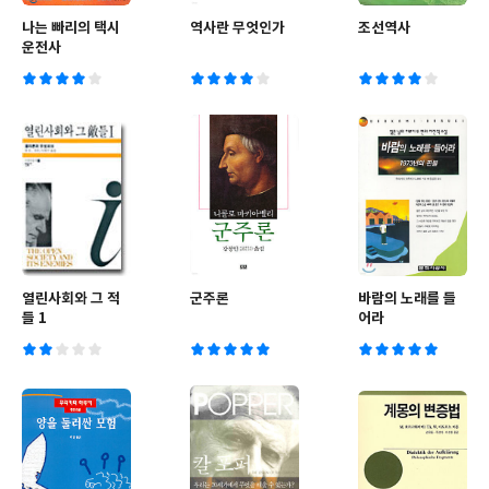
나는 빠리의 택시
역사란 무엇인가
조선역사
운전사
열린사회와 그 적
군주론
바람의 노래를 들
들 1
어라