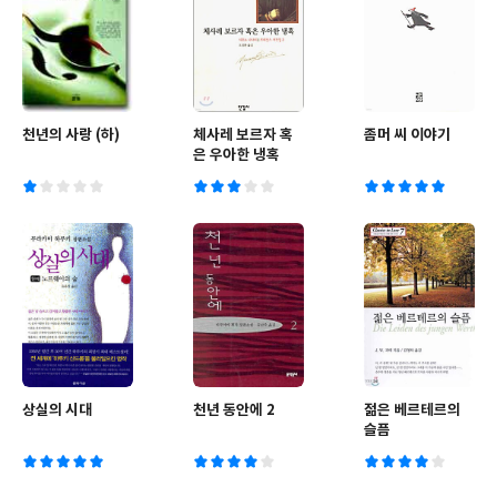
천년의 사랑 (하)
체사레 보르자 혹
좀머 씨 이야기
은 우아한 냉혹
상실의 시대
천년 동안에 2
젊은 베르테르의
슬픔