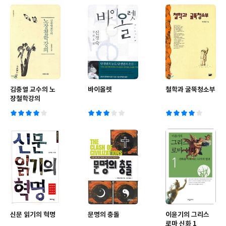
김충열 교수의 노
바이올렛
철학과 굴뚝청소부
장철학강의
신문 읽기의 혁명
문명의 충돌
이윤기의 그리스
로마 신화 1