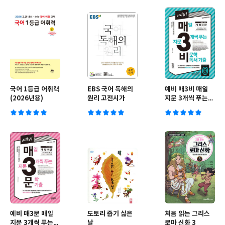
국어 1등급 어휘력
EBS 국어 독해의
예비 매3비 매일
(2026년용)
원리 고전시가
지문 3개씩 푸는
비문학 독서 기출
예비 매3문 매일
도토리 줍기 싫은
처음 읽는 그리스
지문 3개씩 푸는
날
로마 신화 3