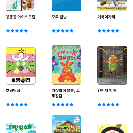
꽁꽁꽁 아이스크림
모두 참방
거북이자리
호랭떡집
거짓말이 뿡뿡, 고
건전지 엄마
무장갑!