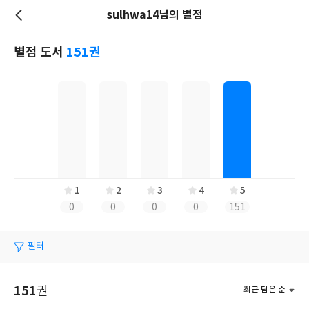
sulhwa14님의 별점
저
장
별점 도서
151권
1
2
3
4
5
0
0
0
0
151
필터
151
권
최근 담은 순