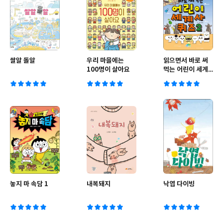
쌀알 돌알
우리 마을에는
읽으면서 바로 써
100명이 살아요
먹는 어린이 세계
사 퀴즈 2
놓지 마 속담 1
내복돼지
낙엽 다이빙