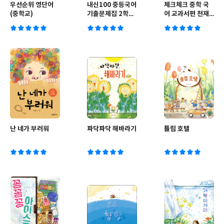
우선순위 영단어
내신100 중등국어
체크체크 중학 국
(중학교)
기출문제집 2학기
어 교과서편 천재
전과정 중3 천재
박영목 3-2
박영목 (2026년
(2024년용)
용)
난 네가 부러워
파닥파닥 해바라기
튤립 호텔