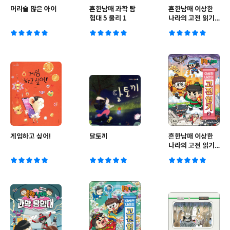
머리숱 많은 아이
흔한남매 과학 탐
흔한남매 이상한
험대 5 물리 1
나라의 고전 읽기
1
게임하고 싶어!
달토끼
흔한남매 이상한
나라의 고전 읽기
2