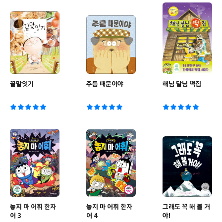
끝말잇기
주름 때문이야
해님 달님 떡집
놓지 마 어휘 한자
놓지 마 어휘 한자
그래도 꼭 해 볼 거
어 3
어 4
야!