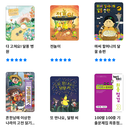
다 고쳐요! 달퐁 병
전놀이
마씨 할머니의 달
원
꿀 송편
흔한남매 이상한
또 만나요, 달평 씨
100발 100중 기
나라의 고전 읽기
출문제집 최종점검
4
2학기 전과정 중3