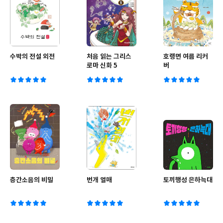
수박의 전설 외전
처음 읽는 그리스
호랭면 여름 리커
로마 신화 5
버
층간소음의 비밀
번개 열매
토끼행성 은하늑대