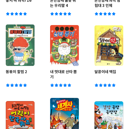
놓지 마 과학! 16
흔한남매 불꽃 튀
흔한남매 과학 탐
는 우리말 4
험대 3 인체
똥볶이 할멈 2
내 멋대로 산타 뽑
달콩이네 떡집
기