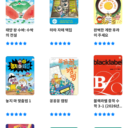
태양 왕 수바: 수박
하하 자매 떡집
완벽한 계란 후라
의 전설
이 주세요
놓지 마 맞춤법 1
꽁꽁꽁 캠핑
블랙라벨 중학 수
학 3-1 (2026년
용)