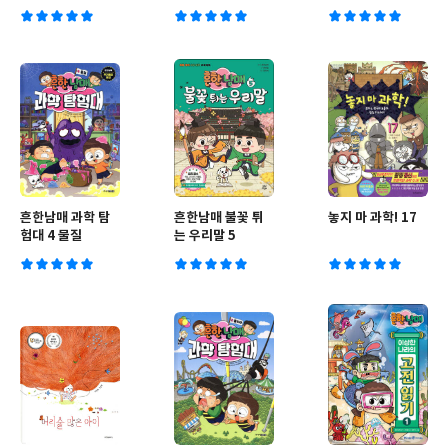
흔한남매 과학 탐
흔한남매 불꽃 튀
놓지 마 과학! 17
험대 4 물질
는 우리말 5