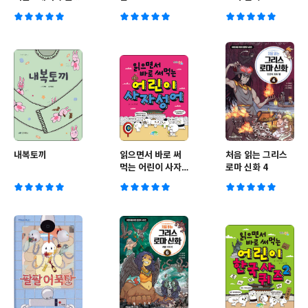
문학 기출
내복토끼
읽으면서 바로 써
처음 읽는 그리스
먹는 어린이 사자
로마 신화 4
성어