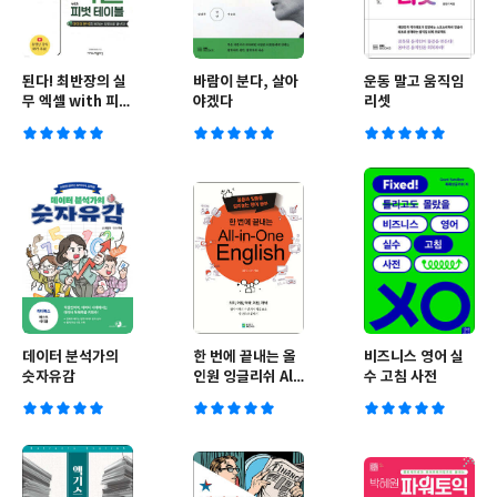
된다! 최반장의 실
바람이 분다, 살아
운동 말고 움직임
무 엑셀 with 피벗
야겠다
리셋
테이블
데이터 분석가의
한 번에 끝내는 올
비즈니스 영어 실
숫자유감
인원 잉글리쉬 All-
수 고침 사전
in-One English