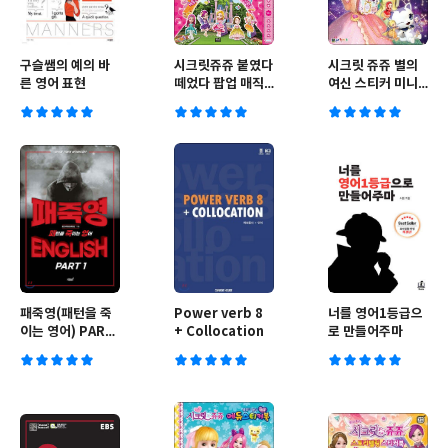
구슬쌤의 예의 바
시크릿쥬쥬 붙였다
시크릿 쥬쥬 별의
른 영어 표현
떼었다 팝업 매직
여신 스티커 미니
스티커북
북
패죽영(패턴을 죽
Power verb 8
너를 영어1등급으
이는 영어) PART
+ Collocation
로 만들어주마
1