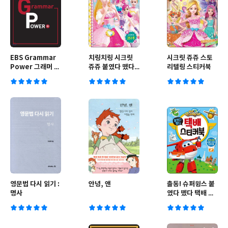
EBS Grammar
치링치링 시크릿
시크릿 쥬쥬 스토
Power 그래머 파
쥬쥬 붙였다 뗐다
리텔링 스티커북
워 (하)
미니 에듀스티커북
영문법 다시 읽기 :
안녕, 앤
출동! 슈퍼윙스 붙
명사
였다 뗐다 택배 스
티커북