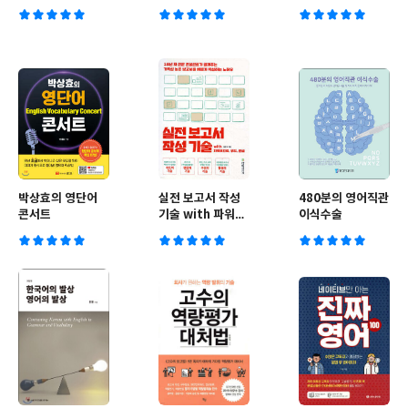
회분
Activities - 일상
기출문제집
표현 낭독편
Activity Book
박상효의 영단어
실전 보고서 작성
480분의 영어직관
콘서트
기술 with 파워포
이식수술
인트, 워드, 한글