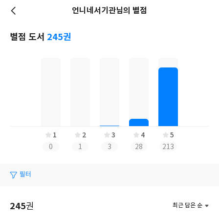
언니네서기관님의 별점
저
장
별점 도서
245권
1
2
3
4
5
0
1
3
28
213
필터
245
권
최근 담은 순