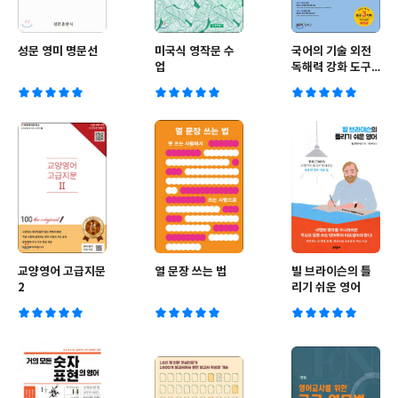
성문 영미 명문선
미국식 영작문 수
국어의 기술 외전
업
독해력 강화 도구
3가지
교양영어 고급지문
열 문장 쓰는 법
빌 브라이슨의 틀
2
리기 쉬운 영어