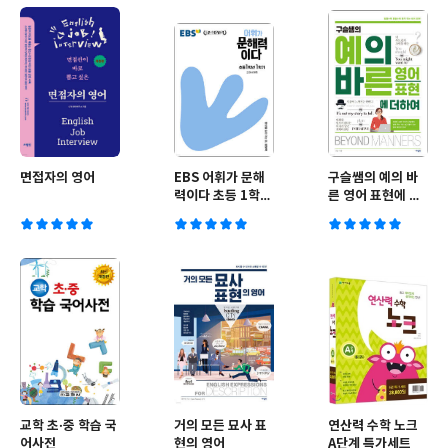
면접자의 영어
EBS 어휘가 문해
구슬쌤의 예의 바
력이다 초등 1학년
른 영어 표현에 더
1학기
하여
교학 초·중 학습 국
거의 모든 묘사 표
연산력 수학 노크
어사전
현의 영어
A단계 특가세트