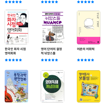
어회화 (월간) : 20
년 3월~5월 CD세
트 [2020년]
한국인 화자 시점
영어 단어의 결정
어른의 어휘력
영어회화
적 뉘앙스들