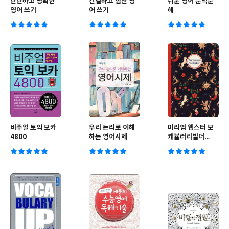
탄탄하고 명확한
간결하고 힘찬 영
쉬운 영어 문맥순
영어 쓰기
어 쓰기
해
비주얼 토익 보카
우리 논리로 이해
미리엄 웹스터 보
4800
하는 영어시제
캐뷸러리빌더
Merriam-
Webster
Vocabulary
Builder