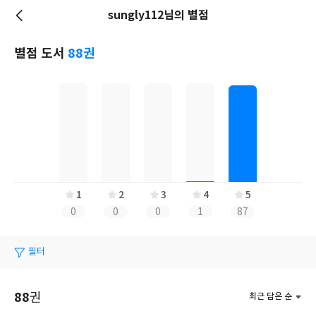
sungly112님의 별점
저
장
별점 도서
88권
1
2
3
4
5
0
0
0
1
87
필터
88
권
최근 담은 순