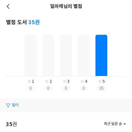
일마레님의 별점
저
장
별점 도서
35권
1
2
3
4
5
0
0
0
0
35
필터
35
권
최근 담은 순