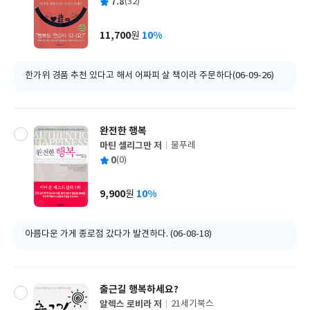
평
7.8
(32)
쓴
출
균
이
판
사
11,700
10%
원
가
격
한가위 경품 추천 있다고 해서 어짜피 살 책이라 주문하다(06-09-26)
완전한 행복
마틴 셀리그만 저
물푸레
글
평
0
(0)
쓴
출
균
이
판
사
9,900
10%
원
가
격
아름다운 가게 종로점 갔다가 발견하다. (06-08-18)
출근길 행복하세요?
알렉스 로비라 저
21세기북스