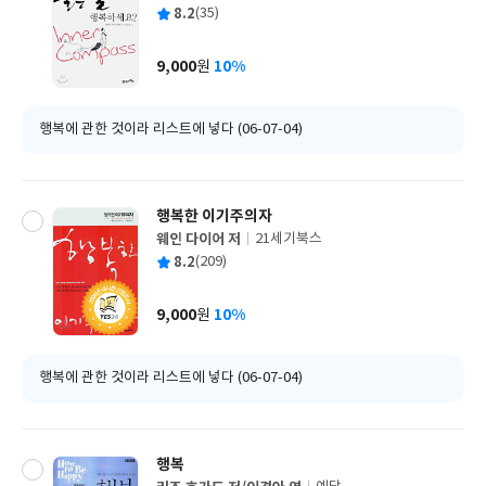
글
평
8.2
(35)
쓴
출
균
이
판
사
9,000
10%
원
가
격
행복에 관한 것이라 리스트에 넣다 (06-07-04)
행복한 이기주의자
웨인 다이어 저
21세기북스
글
평
8.2
(209)
쓴
출
균
이
판
사
9,000
10%
원
가
격
행복에 관한 것이라 리스트에 넣다 (06-07-04)
행복