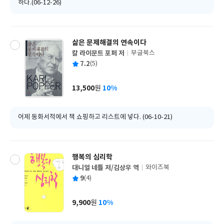
하다.(06-12-26)
삶은 문제해결의 연속이다
칼 라이문트 포퍼 저
부글북스
글
평
7.2
(5)
쓴
출
균
이
판
사
13,500
10%
원
가
격
어제 동화서적에서 책 쇼핑하고 리스트에 넣다. (06-10-21)
행복의 심리학
대니얼 네틀 저/김상우 역
와이즈북
글
평
9
(4)
쓴
출
균
이
판
사
9,900
10%
원
가
격