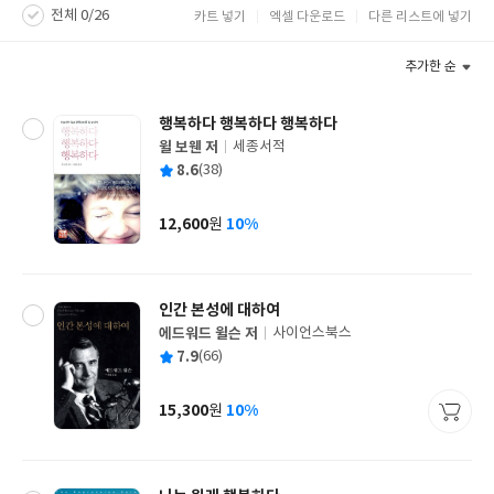
전체 0/26
카트 넣기
엑셀 다운로드
다른 리스트에 넣기
추가한 순
행복하다 행복하다 행복하다
윌 보웬 저
세종서적
글
평
8.6
(38)
쓴
출
균
이
판
사
12,600
10%
원
가
격
인간 본성에 대하여
에드워드 윌슨 저
사이언스북스
글
평
7.9
(66)
쓴
출
균
이
판
사
15,300
10%
원
가
격