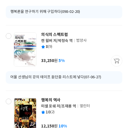
격
행복론을 연구하기 위해 구입하다(098-02-20)
의식의 스펙트럼
켄 윌버 저/박정숙 역
범양사
글
평
8
(9)
쓴
출
균
이
판
사
33,250
5%
원
가
격
어울 선생님의 강의 테이프 듣던중 리스트에 넣다(07-06-27)
행복의 역사
미셀 포쉐 저/조재룡 역
열린터
글
평
10
(2)
쓴
출
균
이
판
사
12,150
10%
원