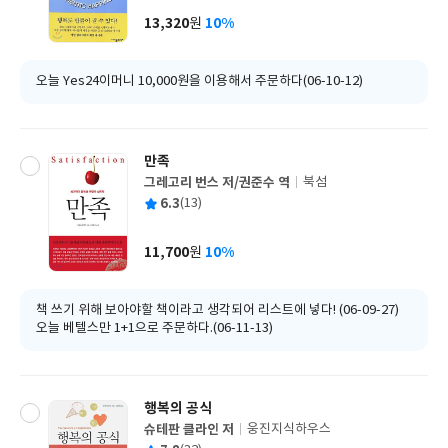
사
13,320
10%
원
가
격
오늘 Yes24이머니 10,000원을 이용해서 주문하다(06-10-12)
만족
그레고리 번스 저/권준수 역
북섬
글
평
6.3
(13)
쓴
출
균
이
판
사
11,700
10%
원
가
격
책 쓰기 위해 보아야할 책이라고 생각되어 리스트에 넣다! (06-09-27)
오늘 베텔스만 1+1으로 주문하다.(06-11-13)
행복의 공식
슈테판 클라인 저
웅진지식하우스
글