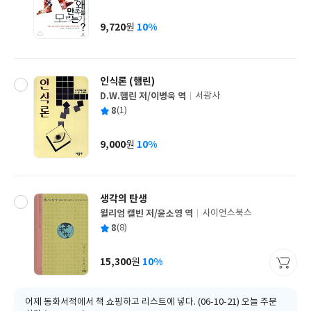
균
이
판
사
9,720
10%
원
가
격
인식론 (햄린)
D.W.햄린 저/이병욱 역
서광사
글
평
8
(1)
쓴
출
균
이
판
사
9,000
10%
원
가
격
생각의 탄생
윌리엄 캘빈 저/윤소영 역
사이언스북스
글
평
8
(8)
쓴
출
균
이
판
사
15,300
10%
원
가
격
어제 동화서적에서 책 쇼핑하고 리스트에 넣다. (06-10-21) 오늘 주문