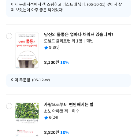
어제 동화서적에서 책 쇼핑하고 리스트에 넣다. (06-10-21) 앉아서 살
펴 보았는데 아주 좋은 책이었다!
당신의 물통은 얼마나 채워져 있습니까?
도널드 클리프턴 외 1명
해냄
글
평
9.3
(9)
쓴
출
균
이
판
사
8,100
10%
원
가
격
이미 주문함. (06-12-xx)
사람으로부터 편안해지는 법
소노 아야코 저
리수
글
평
6
(24)
쓴
출
균
이
판
사
8,820
10%
원
가