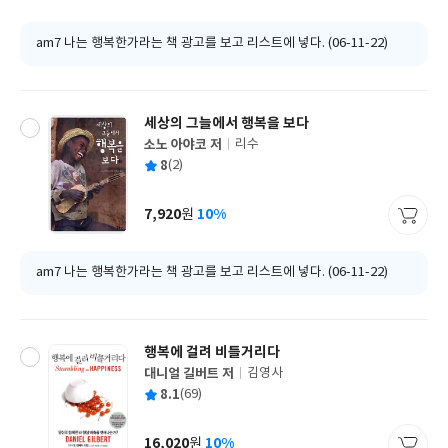
격
am7 나는 행복한가라는 책 광고를 보고 리스트에 넣다. (06-11-22)
세상의 그늘에서 행복을 보다
소노 아야코 저
리수
글
평
8
(2)
쓴
출
균
이
판
사
7,920
10%
원
가
격
am7 나는 행복한가라는 책 광고를 보고 리스트에 넣다. (06-11-22)
행복에 걸려 비틀거리다
대니얼 길버트 저
김영사
글
평
8.1
(69)
쓴
출
균
이
판
사
16,020
10%
원