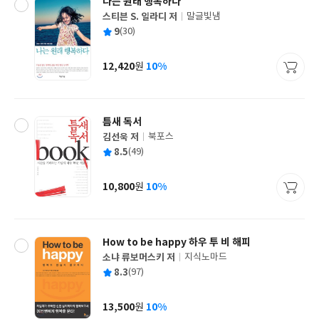
나는 원래 행복하다
스티븐 S. 일라디 저
말글빛냄
글
평
9
(30)
쓴
출
균
이
판
사
12,420
10%
원
가
격
틈새 독서
김선욱 저
북포스
글
평
8.5
(49)
쓴
출
균
이
판
사
10,800
10%
원
가
격
How to be happy 하우 투 비 해피
소냐 류보머스키 저
지식노마드
글
평
8.3
(97)
쓴
출
균
이
판
사
13,500
10%
원
가