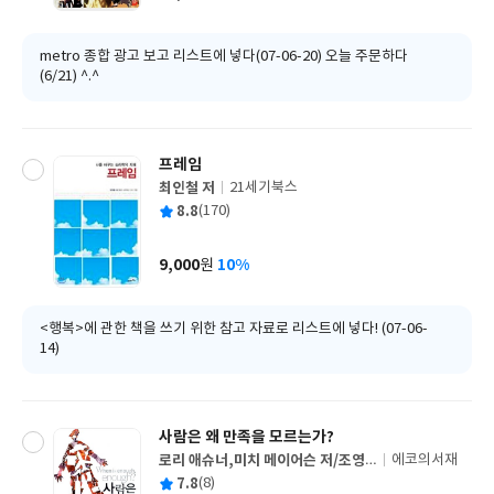
가
격
metro 종합 광고 보고 리스트에 넣다(07-06-20) 오늘 주문하다
(6/21) ^.^
프레임
최인철 저
21세기북스
글
평
8.8
(170)
쓴
출
균
이
판
사
9,000
10%
원
가
격
<행복>에 관한 책을 쓰기 위한 참고 자료로 리스트에 넣다! (07-06-
14)
사람은 왜 만족을 모르는가?
로리 애슈너,미치 메이어슨 저/조영
에코의서재
글
희 역
평
7.8
(8)
쓴
출