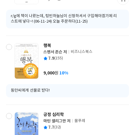
가
격
r/g에 책이 나왔는데, 텅빈하늘님이 신청하셔서 구입해야겠기에 리
스트에 넣다~! (06-11-24) 오늘 주문하다(11-25)
행복
스펜서 존슨 저
비즈니스북스
글
평
7.9
(155)
쓴
출
균
이
판
사
9,000
10%
원
가
격
동만씨에게 선물로 받다!
긍정 심리학
마틴 셀리그만 저
물푸레
글
평
7.7
(32)
쓴
출
균
이
판