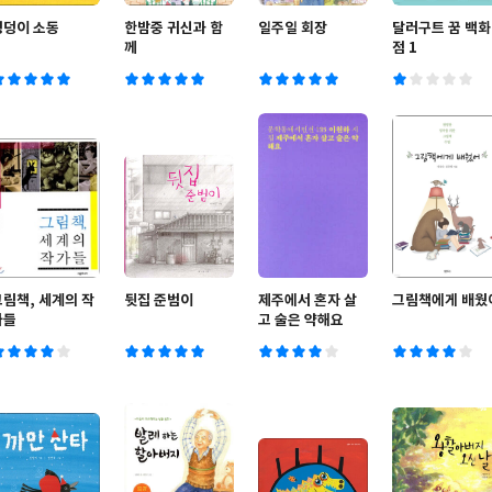
엉덩이 소동
한밤중 귀신과 함
일주일 회장
달러구트 꿈 백화
께
점 1
그림책, 세계의 작
뒷집 준범이
제주에서 혼자 살
그림책에게 배웠
가들
고 술은 약해요