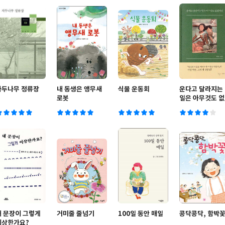
자두나무 정류장
내 동생은 앵무새
식물 운동회
운다고 달라지는
로봇
일은 아무것도 없
겠지만
내 문장이 그렇게
거미줄 줄넘기
100일 동안 매일
콩닥콩닥, 함박
이상한가요?