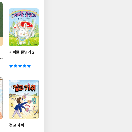
거미줄 줄넘기 2
꽃
절교 가위