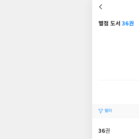
별점 도서
36권
필터
36
권