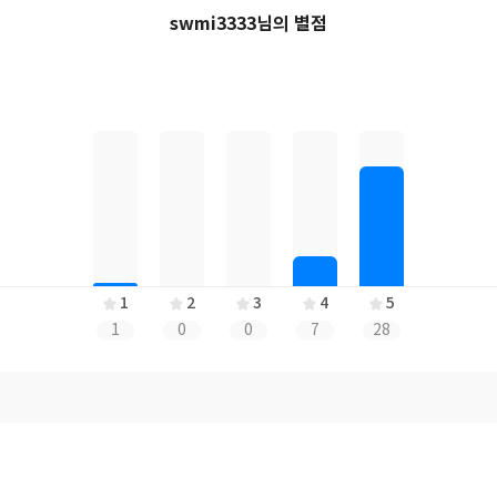
swmi3333님의 별점
1
2
3
4
5
1
0
0
7
28