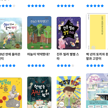
70년 만에 돌아온
하늘이 딱딱했대?
진주 빌라 별별 스
백 년의 토끼와 
편지
타
말과 고양이