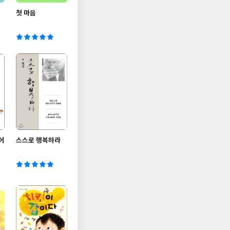
첫 마음
어
스스로 행복하라