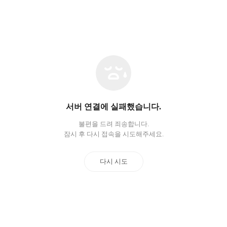
네
트
워
크
오
서버 연결에 실패했습니다.
류
불편을 드려 죄송합니다.
잠시 후 다시 접속을 시도해주세요.
다시 시도