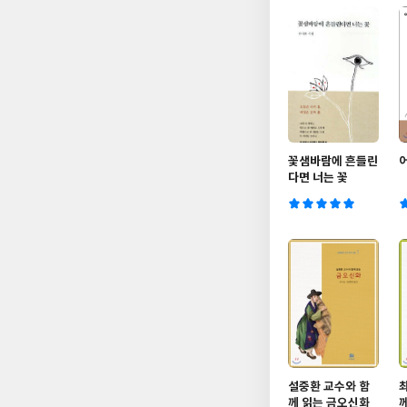
꽃샘바람에 흔들린
다면 너는 꽃
설중환 교수와 함
께 읽는 금오신화