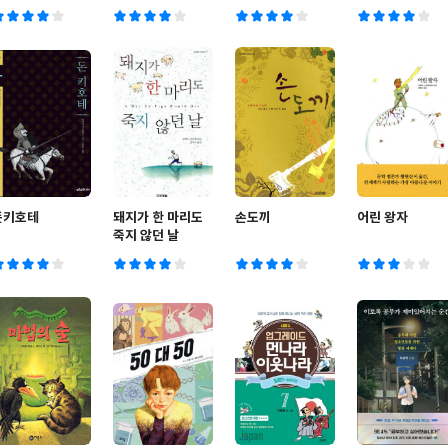
돈키호테
돼지가 한 마리도
손도끼
어린 왕자
죽지 않던 날