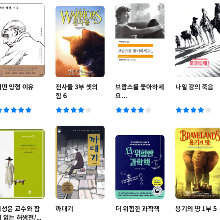
어떤 양형 이유
전사들 3부 셋의
브람스를 좋아하세
나일 강의 죽음
힘 6
요...
최성윤 교수와 함
까대기
더 위험한 과학책
용기의 땅 1부 5
께 읽는 허생전/양