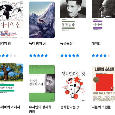
지리의 힘
늑대 왕의 꿈
동물농장
데미안
수레바퀴 아래서
유시민의 경제학
생각한다는 것
니클의 소년들
카페