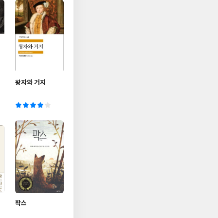
왕자와 거지
팍스