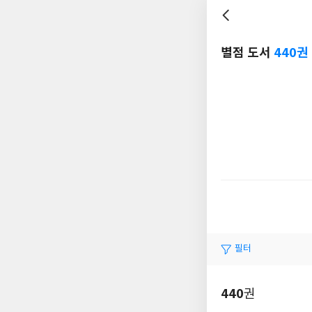
별점 도서
440권
필터
440
권