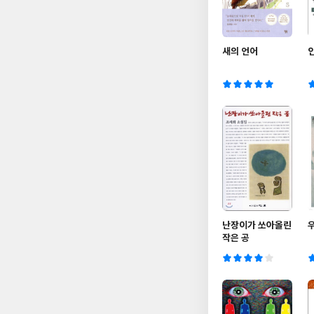
새의 언어
난장이가 쏘아올린
작은 공