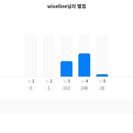
wiseline님의 별점
1
2
3
4
5
0
1
163
248
28