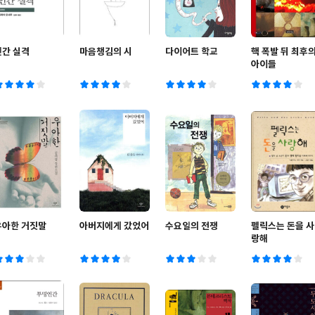
인간 실격
마음챙김의 시
다이어트 학교
핵 폭발 뒤 최후
아이들
우아한 거짓말
아버지에게 갔었어
수요일의 전쟁
펠릭스는 돈을 사
랑해