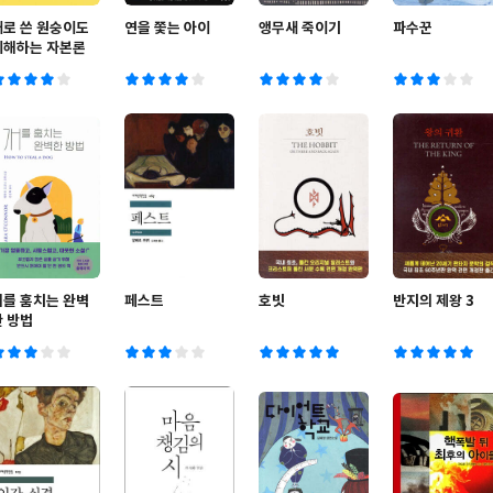
새로 쓴 원숭이도
연을 쫓는 아이
앵무새 죽이기
파수꾼
이해하는 자본론
개를 훔치는 완벽
페스트
호빗
반지의 제왕 3
한 방법