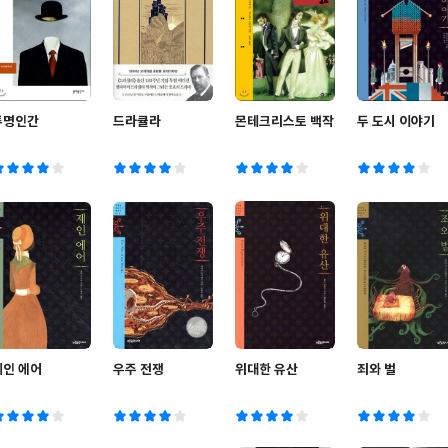
투명인간
드라큘라
몬테크리스토 백작
두 도시 이야기
제인 에어
우주 전쟁
위대한 유산
죄와 벌