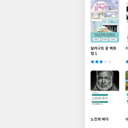
달러구트 꿈 백화
점 1
노인과 바다