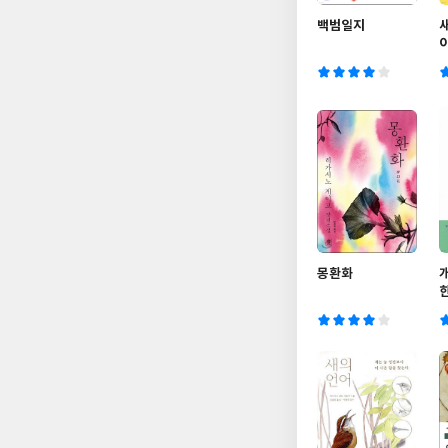
백범일지
몽환화