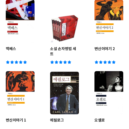
맥베스
소설 손자병법 세
변신이야기 2
트
변신이야기 1
에필로그
오셀로