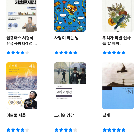
원큐패스 서경석
사람이 되는 법
우리가 작별 인사
한국사능력검정 심
를 할 때마다
화 기출문제집
(1·2·3급 대비)
이토록 서울
고리오 영감
날개