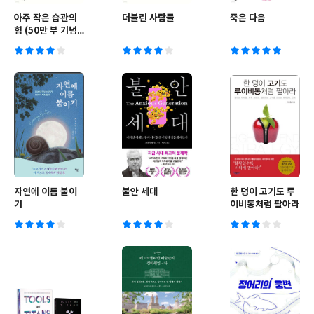
아주 작은 습관의
더블린 사람들
죽은 다음
힘 (50만 부 기념
스페셜 에디션)
자연에 이름 붙이
불안 세대
한 덩이 고기도 루
기
이비통처럼 팔아라