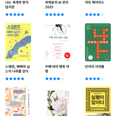
나는 세계와 맞지
박태웅의 AI 강의
히트 메이커스
않지만
2025
스웨덴, 삐삐와 닐
꾸뻬 씨의 행복 여
단어의 사연들
스의 나라를 걷다
행