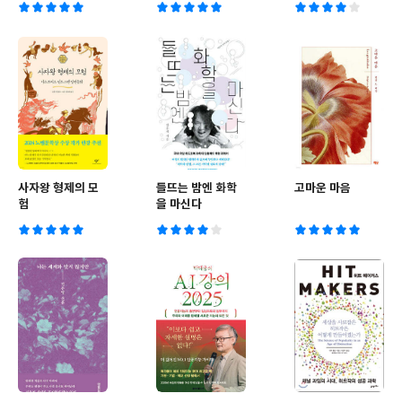
사자왕 형제의 모
들뜨는 밤엔 화학
고마운 마음
험
을 마신다