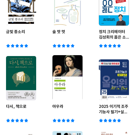
금빛 종소리
술 맛 멋
정치 크리에이터
김성회의 옳은 소
리 옳은 정치
다시, 책으로
아우라
2025 이기적 조주
기능사 필기+실기
올인원