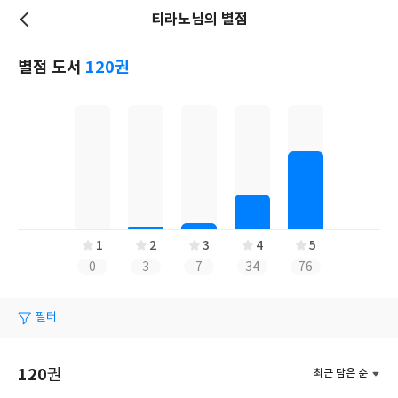
티라노님의 별점
저
장
별점 도서
120권
1
2
3
4
5
0
3
7
34
76
필터
120
권
최근 담은 순