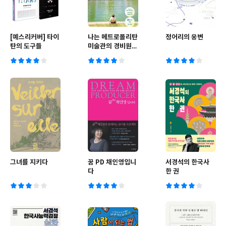
[예스리커버] 타이
나는 메트로폴리탄
정어리의 웅변
탄의 도구들
미술관의 경비원입
니다 (25만 부 기
념 전면 개정판)
그녀를 지키다
꿈 PD 채인영입니
서경석의 한국사
다
한 권