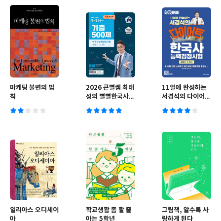
마케팅 불변의 법
2026 큰별쌤 최태
11일에 완성하는
칙
성의 별별한국사
서경석의 다이어트
기출 500제 한국
한국사능력검정시
사능력검정시험 심
험 심화(1·2·3급)
화(1,2,3급)
일리아스 오디세이
학교생활 좀 할 줄
그림책, 알수록 사
아
아는 5학년
랑하게 된다