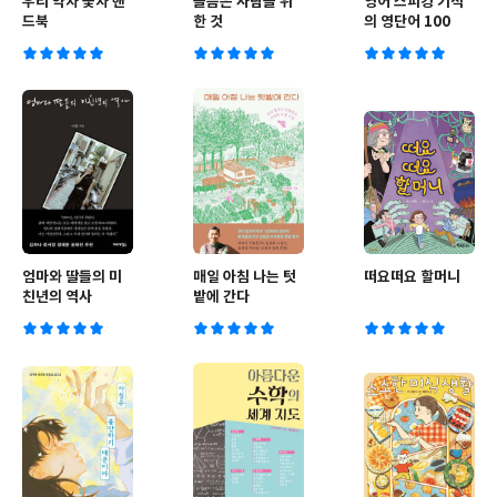
우리 약차 꽃차 핸
슬픔은 사람을 위
영어 스피킹 기적
드북
한 것
의 영단어 100
엄마와 딸들의 미
매일 아침 나는 텃
떠요떠요 할머니
친년의 역사
밭에 간다