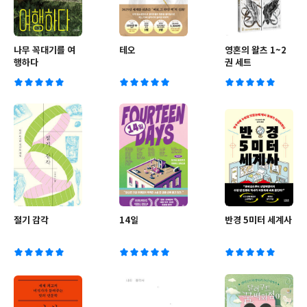
나무 꼭대기를 여
테오
영혼의 왈츠 1~2
행하다
권 세트
절기 감각
14일
반경 5미터 세계사