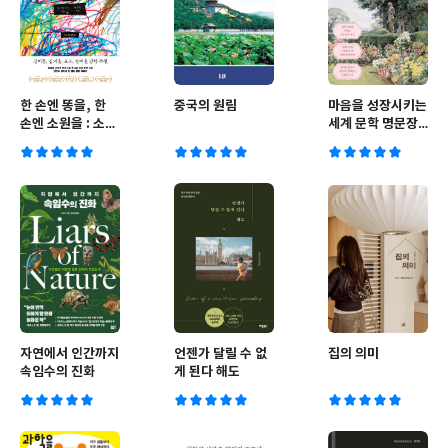
한 손엔 똥을, 한
중국의 원림
마음을 성장시키는
손엔 소원을 : 소네
세계 문학 명문장
트집
필사책
자연에서 인간까지
언젠가 달릴 수 없
집의 의미
속임수의 진화
게 된다 해도