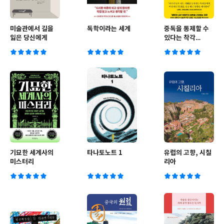
미술관에서 길을
독학이라는 세계
중독을 통제할 수
잃은 당신에게
있다는 착각
(SUPER
STIMULATED)
기묘한 세계사의
타나토노트 1
유럽의 고향, 시칠
미스터리
리아