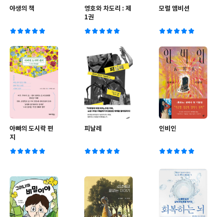
야생의 책
영호와 차도리 : 제
모럴 앰비션
1권
아빠의 도시락 편
피날레
인비인
지