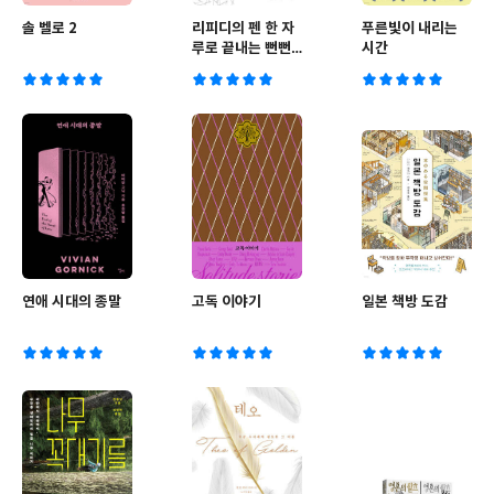
솔 벨로 2
리피디의 펜 한 자
푸른빛이 내리는
루로 끝내는 뻔뻔
시간
한 드로잉
연애 시대의 종말
고독 이야기
일본 책방 도감