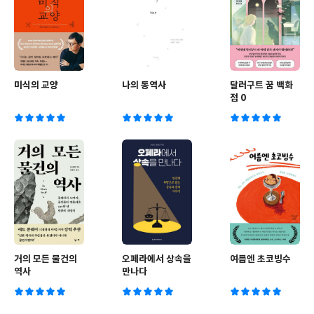
미식의 교양
나의 통역사
달러구트 꿈 백화
점 0
거의 모든 물건의
오페라에서 상속을
여름엔 초코빙수
역사
만나다