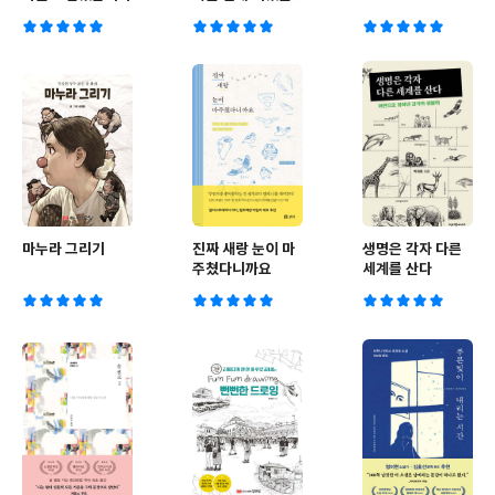
까
마누라 그리기
진짜 새랑 눈이 마
생명은 각자 다른
주쳤다니까요
세계를 산다