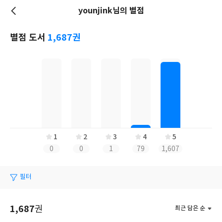
younjink님의 별점
저
장
별점 도서
1,687권
1
2
3
4
5
0
0
1
79
1,607
필터
1,687
권
최근 담은 순