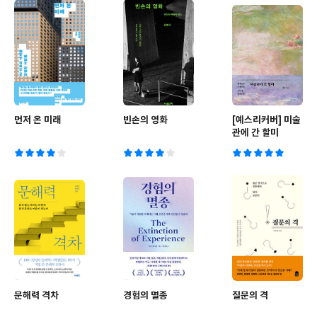
먼저 온 미래
빈손의 영화
[예스리커버] 미술
관에 간 할미
문해력 격차
경험의 멸종
질문의 격