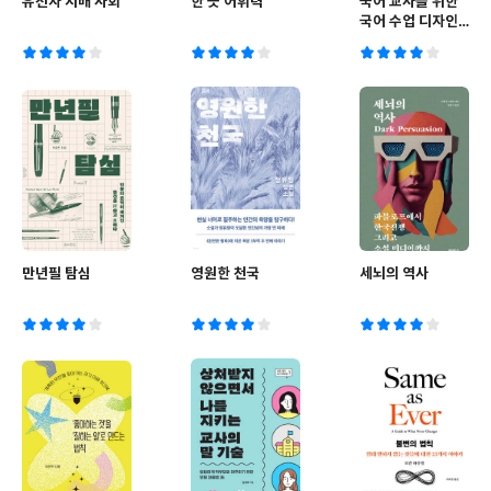
유전자 지배 사회
한 끗 어휘력
국어 교사를 위한
국어 수업 디자인
실습
만년필 탐심
영원한 천국
세뇌의 역사