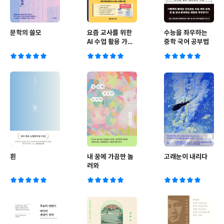
문학의 쓸모
요즘 교사를 위한
수능을 좌우하는
AI 수업 활용 가이
중학 국어 공부법
드 with 2022 개
정 교육과정
흰
내 꿈에 가끔만 놀
고래눈이 내리다
러와