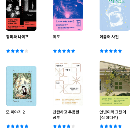
장미와 나이프
궤도
여름어 사전
모 이야기 2
찬란하고 무용한
안녕이라 그랬어
공부
(집 에디션)