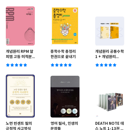
개념원리 RPM 알
중학수학 총정리
개념원리 공통수학
피엠 고등 미적분
한권으로 끝내기
1 + 개념원리
1 (2026년용)
RPM 공통수학1 +
핵심개념팩 증정
세트 (2026년용)
노먼 빈센트 필의
영어 필사, 인생의
DEATH NOTE 데
긍정적 사고방식
문장들
스 노트 1-13권 세