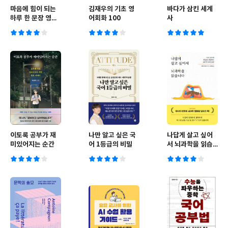
마음에 힘이 되는
김재우의 기초 영
바다가 삼킨 세계
하루 한 문장 영어
어회화 100
사
필사
이토록 공부가 재
나만 알고 싶은 국
나답게 살고 싶어
미있어지는 순간
어 1등급의 비밀
서 뇌과학을 읽습
니다