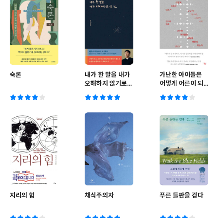
숙론
내가 한 말을 내가
가난한 아이들은
오해하지 않기로
어떻게 어른이 되
함
는가
지리의 힘
채식주의자
푸른 들판을 걷다