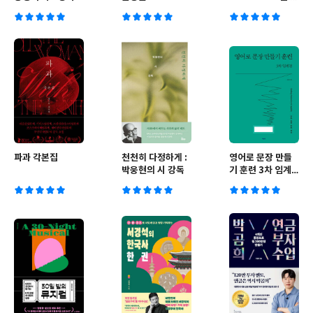
트
파과 각본집
천천히 다정하게 :
영어로 문장 만들
박웅현의 시 강독
기 훈련 3차 임계
점