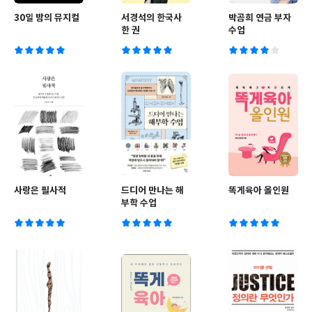
30일 밤의 뮤지컬
서경석의 한국사
박곰희 연금 부자
한 권
수업
사랑은 필사적
드디어 만나는 해
똑게육아 올인원
부학 수업