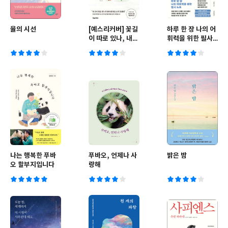
율의 시선
[예스리커버] 꽃길
하루 한 장 나의 어
이 따로 있나, 내
휘력을 위한 필사
삶이 꽃인 것을
노트
나는 행복한 푸바
푸바오, 언제나 사
밝은 밤
오 할부지입니다
랑해