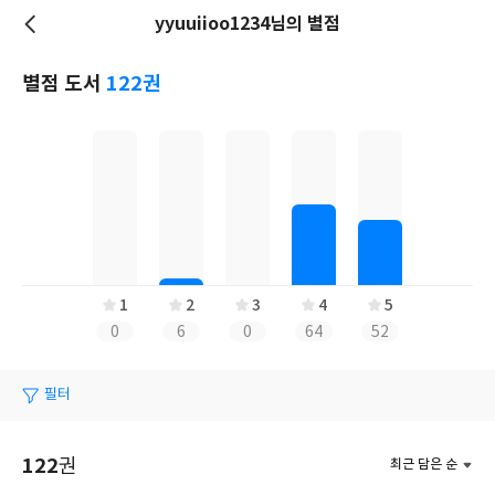
yyuuiioo1234님의 별점
저
장
별점 도서
122권
1
2
3
4
5
0
6
0
64
52
필터
122
권
최근 담은 순