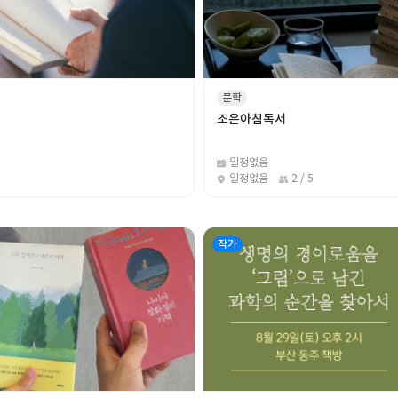
문학
조은아침독서
일정없음
일정없음
2 / 5
작가