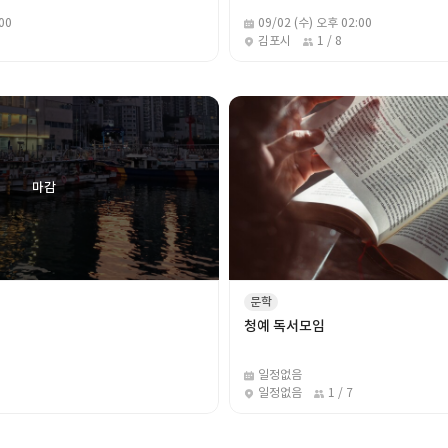
00
09/02 (수) 오후 02:00
김포시
1 / 8
문학
청예 독서모임
일정없음
일정없음
1 / 7