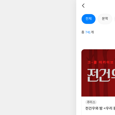
전체
문학
총
741
개
추미스
전건우와 밤 <우리 