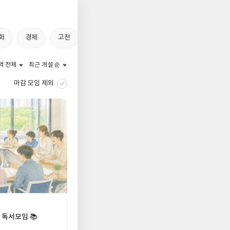
저
장
화
경제
고전
육아
사회
역사
예술
과
역 전체
최근 개설 순
마감 모임 제외
 독서모임 📚