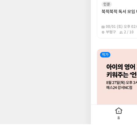
인문
북적북적 독서 모임 
08/01 (토) 오후 02:
부평구
2 / 10
작가
육아
홈
한세예스24문화재
희가 만드는 영어 학
08/27 (목) 오후 03: