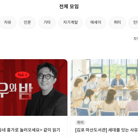
전체 모임
자유
인문
기타
자기계발
에세이
취미
만
지
취미
동네 흉가로 놀러오세요> 같이 읽기
[김포 마산도서관] 세대를 잇는 사유