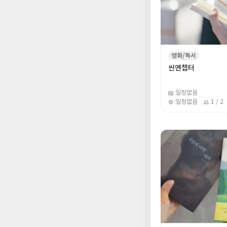
영화/독서
씬앤챕터
일정없음
일정없음
1 / 2