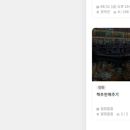
08/21 (금) 오후 10:
온라인
4 / 100
영화
책추천해주기
일정없음
일정없음
2 / 2