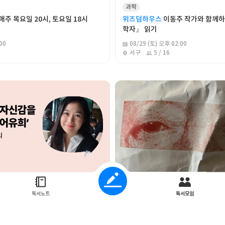
과학
매주 목요일 20시, 토요일 18시
위즈덤하우스
이동주 작가와 함께하
학자』 읽기
00
08/29 (토) 오후 02:00
서구
5 / 16
자유
독서노트
독서모임
단
웃으며 배우는 영어의 힘: 언어유
책읽는습관만들기
습
00
07/23 (목) 오후 04:30