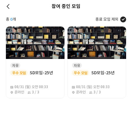
참여 중인 모임
저
총
0
개
종료 모임 제외
장
자유
자유
SD모임-25년
SD모임-25년
우수 모임
우수 모임
08/31 (월) 오전 08:33
08/31 (월) 오전 08:33
온라인
3 / 3
온라인
3 / 3