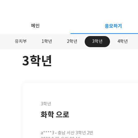
메인
응모하기
유치부
1학년
2학년
3학년
4학년
3학년
응
모
하
기
응
3학년
모
화학 으로
학
년
닉
a****3
충남 서산 3학년 2반