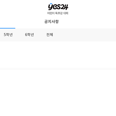
YES24
공지사항
어
린
5학년
6학년
전체
이
독
후
감
대
회