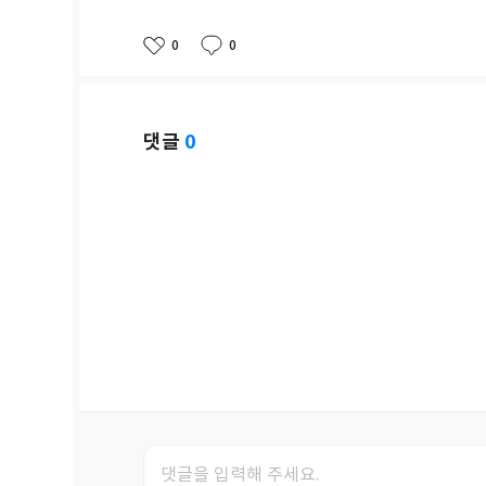
0
0
좋
댓
작
아
글
성
요
일
댓글
0