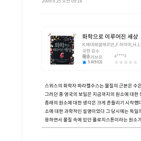
네
작
2009.9.25 오전 09:16
학
임
성
교
일
정
보
화학으로 이루어진 세상
글
K.메데페셀헤르만,F.하아머,H.
쓴
국현 감수
평균
a****3
이
에코리브르
5.0(932)
스위스의 화학자 파라켈수스는 물질의 근본은 수은 
그러던 중 영국의 보일은 지금까지의 원소에 대한 
종래의 원소에 대한 생각은 크게 흔들리기 시작했다
소에 대한 과학적인 설명이었다 그 당시에는 독일
응하면서 물질 속에 있던 플로지스톤이라는 원소가