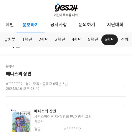
YES24
메인
응모하기
공지사항
문의하기
지난대회
어
린
유치부
1학년
2학년
3학년
4학년
5학년
6학년
전체
6학년
이
응
독
모
하
후
응
6학년
기
모
감
베니스의 상인
학
년
대
닉
o*******2
경기 주곡초등학교 6학년 5반
네
학
작
2024.9.16 오후 03:40
회
임
교
성
정
일
보
베니스의 상인
글
셰익스피어 원저/강명희 편/이명선 그림
쓴
지경사
이
평균
o*******2