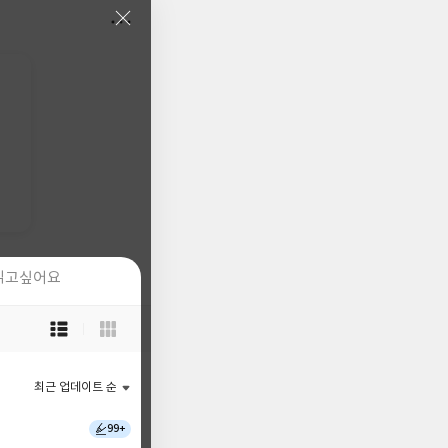
읽고싶어요
읽고싶어요
목
목
록
록
보
보
기
기
최근 업데이트 순
최근 업데이트 순
선
선
택
택
99+