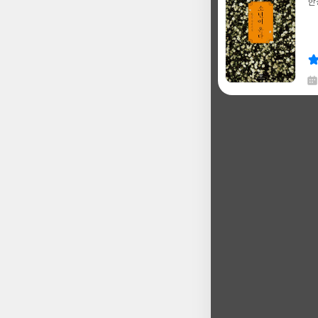
한
글
쓴
출
이
판
사
채
한
글
쓴
출
이
판
사