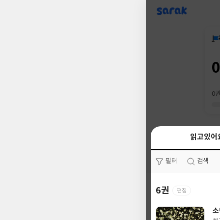
sarak
0
읽고있어
읽고있어
필터
필터
검색
검색
6권
0권
편집
소