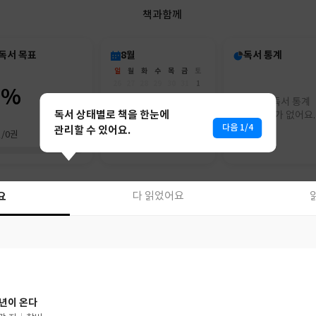
책과함께
독서 목표
8월
독서 통계
일
월
화
수
목
금
토
26
27
28
29
30
31
1
0%
2
3
4
5
6
7
8
아직 독서 통계
9
10
11
12
13
14
15
독서 상태별로 책을 한눈에
리포트가 없어요.
16
17
18
19
20
21
22
다음 1/4
관리할 수 있어요.
권/0권
23
24
25
26
27
28
29
30
31
1
2
3
4
5
요
다 읽었어요
요
다 읽었어요
년이 온다