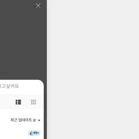
읽고싶어요
읽고싶어요
목
목
록
록
보
보
기
기
최근 업데이트 순
최근 업데이트 순
선
선
택
택
99+