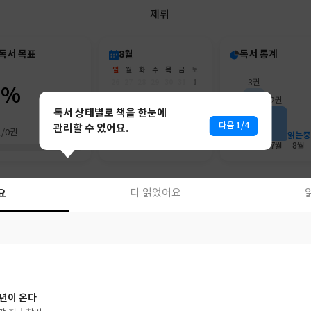
제뤼
독서 목표
8월
독서 통계
일
월
화
수
목
금
토
26
27
28
29
30
31
1
3권
0%
2
3
4
5
6
7
8
2권
9
10
11
12
13
14
15
독서 상태별로 책을 한눈에
16
17
18
19
20
21
22
다음 1/4
관리할 수 있어요.
권/0권
23
24
25
26
27
28
29
읽는중
30
31
1
2
3
4
5
6월
7월
8월
요
다 읽었어요
요
다 읽었어요
년이 온다