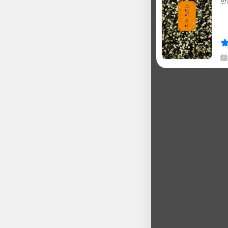
한
글
쓴
출
이
판
사
채
한
글
쓴
출
이
판
사