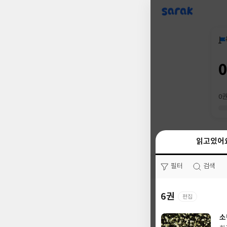
sarak
0
읽고있어
읽고있어
필터
필터
검색
검색
6권
0권
편집
소