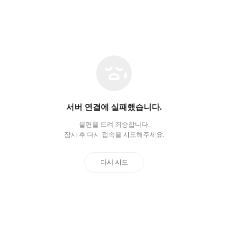
네
트
워
크
오
서버 연결에 실패했습니다.
류
불편을 드려 죄송합니다.
잠시 후 다시 접속을 시도해주세요.
다시 시도