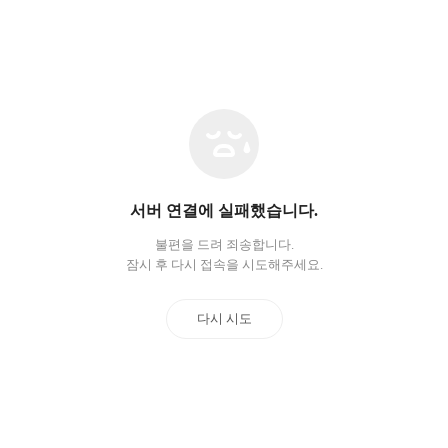
네
트
워
크
오
서버 연결에 실패했습니다.
류
불편을 드려 죄송합니다.
잠시 후 다시 접속을 시도해주세요.
다시 시도