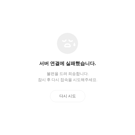
네
트
워
크
오
서버 연결에 실패했습니다.
류
불편을 드려 죄송합니다.
잠시 후 다시 접속을 시도해주세요.
다시 시도