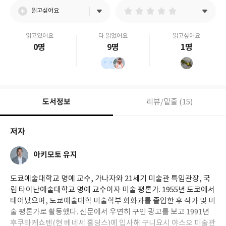
읽고싶어요
읽고있어요
다 읽었어요
읽고싶어요
0명
9명
1명
도서정보
리뷰/밑줄 (15)
저자
아키모토 유지
도쿄예술대학교 명예 교수, 가나자와 21세기 미술관 특임관장, 국
립 타이난예술대학교 명예 교수이자 미술 평론가. 1955년 도쿄에서
태어났으며, 도쿄예술대학 미술학부 회화과를 졸업한 후 작가 및 미
술 평론가로 활동했다. 신문에서 우연히 구인 광고를 보고 1991년
후쿠타케쇼텐(현 베네세 홀딩스)에 입사해 구니요시 야스오 미술관