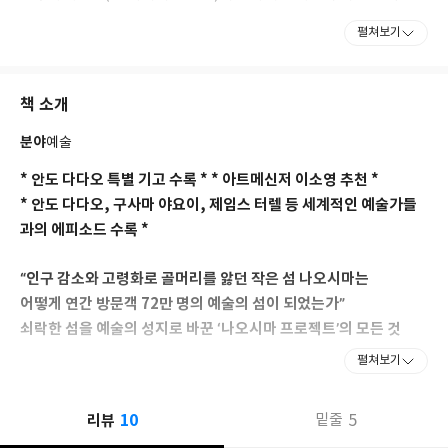
의 주임 연구원으로 일하고, 이후 ‘베네세 아트사이트 나오시마’로
펼쳐보기
이름을 알린 아트 프로젝트를 총괄하게 되었다. 1994년 나오시마의
상징과도 같은 구사마 야요이의 <호박>을 탄생시킨 《아웃 오브 바
운즈》와 오래된 민가를 하나의 예술 작품으로 탈바꿈시킨 ‘집 프로
책 소개
젝트’를 기획했다. 2002년 무렵에는 모네의 <수련>을 구입한 것을
계기로 ‘지추미술관’을 구상하고 감독하기 시작했다. 미술관이 문을
분야
예술
연 2004년 지추미술관 관장 및 나오시마 후쿠타케미술관 재단 상무
이사로 취임했으며, 베네세 아트사이트 나오시마의 아티스틱 디렉
* 안도 다다오 특별 기고 수록 * * 아트메신저 이소영 추천 *
터로도 활동했다. 3만여 명에 불과했던 베네세 아트사이트 나오시
* 안도 다다오, 구사마 야요이, 제임스 터렐 등 세계적인 예술가들
마의 연간 방문객 수는 2005년 12만 명을 돌파하며 최초로 흑자 전
과의 에피소드 수록 *
환을 달성했다. 2006년에는 나오시마를 떠나 이듬해 가나자와 21세
기 미술관 관장으로 취임했고, 연간 255만 명이라는 방문객 수를 기
“인구 감소와 고령화로 골머리를 앓던 작은 섬 나오시마는
록하며 이곳을 일본에서 가장 많은 사람이 찾는 현대미술관으로 성
장시켰다. 이후로는 도쿄예술대학 대학미술관 관장 겸 교수 그리고
어떻게 연간 방문객 72만 명의 예술의 섬이 되었는가”
네리마 구립미술관 관장 등을 역임했다. 저서로는 『왜 성공한 리더
쇠락한 섬을 예술의 성지로 바꾼 ‘나오시마 프로젝트’의 모든 것
들은 아무리 바빠도 미술관에 가는가』 등이 있다.
펼쳐보기
세토내해의 작은 섬 나오시마는 지금 ‘일생에 한 번은 가보고 싶은
예술의 섬’으로 불린다. 구사마 야요이의 〈호박〉, 미야지마 다쓰
10
리뷰
5
밑줄
오, 제임스 터렐, 월터 드 마리아의 설치 작품과 안도 다다오의 건축