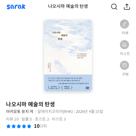
sarak
나오시마 예술의 탄생
리뷰
리스트
구매
나오시마 예술의 탄생
글
아키모토 유지 저
알에이치코리아(RHK)
2026년 4월 15일
쓴
출
출
리뷰 10
밑줄 5
포스트 2
리스트 3
이
판
판
10
(10)
사
일