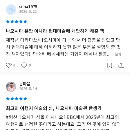
을 만든 결정적 순간들이 구체적인 경험담으로 펼쳐진다.
sima1975
2026. 5. 21
특히 안도 다다오가 말한 “경계를 넘어야 창조가 시작된다”는 메시
지처럼, 예술과 건축, 지역사회라는 서로 다른 영역이 만날 때 어떤
가능성이 열리는지를 보여주는 사례이기도 하다. 그 결과 인구
나오시마 뿐만 아니라 현대미술에 개안하게 해준 책
3,000명의 작은 섬은 연간 72만 명이 찾는 세계적인 문화 명소이자
제작년 다카마쓰/나오시마에 다녀 와서 더 감동을 받았고 당
예술의 섬으로 거듭났다. 쇠락한 섬을 세계적인 예술의 성지로 바꾼
시 현대미술에 대해 이해하지 못한 많은 부분을 설명해 준 멋
나오시마 프로젝트의 탄생과 성장의 기록. 예술이 도시와 공동체를
진 책이었다! 단순히 베네세라는 기업이 메세나 활동...
더보기
어떻게 변화시키는지, 그 과정에서 한 사람이 어떤 결단과 도전을
감수했는지를 담담하면서도 치열하게 보여준다.
0
0
눈마음
2026. 5. 14
최고의 여행지 예술의 섬, 나오시마 미술관 탄생기
#협찬나오시마 섬을 아시나요? BBC에서 2025년에 최고의
여행지로 선정한 곳이라고 하는데요. 그리 먼 곳에 있지 않더