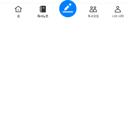
cindyee
2026. 4. 29
홈
독서노트
독서모임
나의 사락
나오시마 방문전 필독 도서!!
작년 11월에 마침 나오시마 여행을 가게 되어 나오시마에 있
는 신미술관/지중미술관/이우환미술관, 그리고 데시마섬의 데
시마미술관을 방문하였다.사전에 많은 정보를 알고 가...
더보기
0
0
M케
2026. 4. 26
나오시마 예술의 탄생
일본의 작은 섬 나오시마.누군가에게는 일생에 한번 쯤은 가보
고 싶은 예술의 섬이지만,현대 예술에 관심이 많지 않은 이들