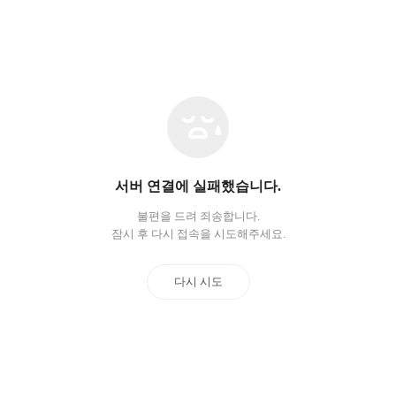
네
트
워
크
오
서버 연결에 실패했습니다.
류
불편을 드려 죄송합니다.
잠시 후 다시 접속을 시도해주세요.
다시 시도