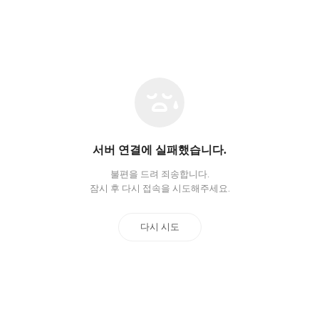
네
트
워
크
오
서버 연결에 실패했습니다.
류
불편을 드려 죄송합니다.
잠시 후 다시 접속을 시도해주세요.
다시 시도