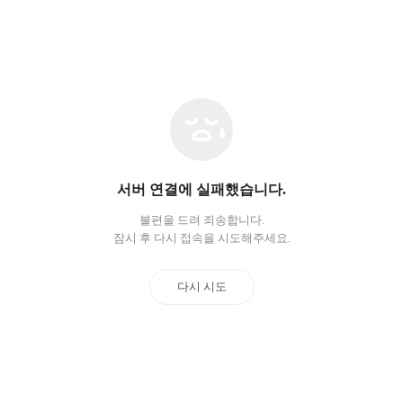
네
트
워
크
오
서버 연결에 실패했습니다.
류
불편을 드려 죄송합니다.
잠시 후 다시 접속을 시도해주세요.
다시 시도