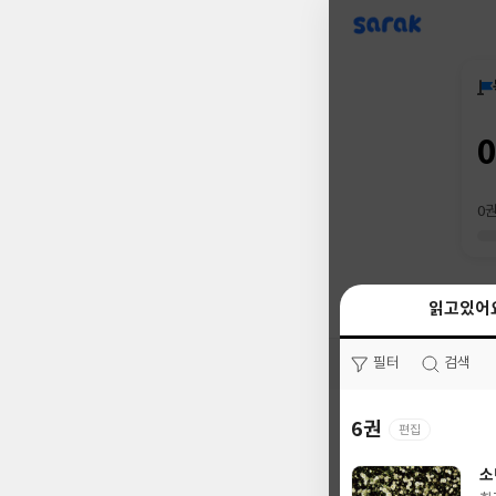
sarak
0
읽고있어
읽고있어
필터
필터
검색
검색
6권
66권
편집
소