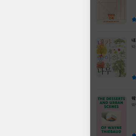
이
판
사
내
박
글
쓴
출
이
판
사
웨
웨
글
저
쓴
출
이
판
사