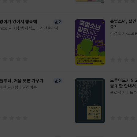
촉법소년, 살인
양이가 있어서 행복해
0
요?
imico 글그림/박지석
진선출판사
김성호 저/고고
글
림/허승 감수
쓴
출
이
판
사
드루이드가 되고
늘부터, 처음 텃밭 가꾸기
0
을 위한 안내서
동연 글그림
빌리버튼
프로개 저
드루
글
쓴
출
이
판
사