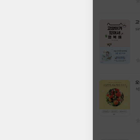
고
s
글
역
쓴
출
이
판
사
오
석
글
쓴
출
이
판
사