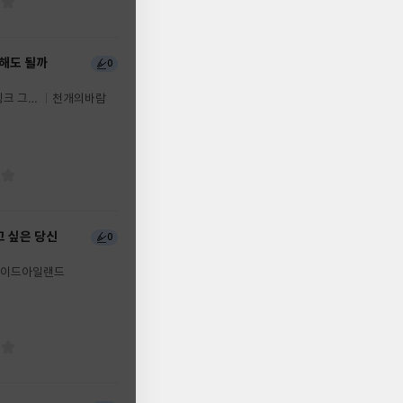
해도 될까
0
핑크 그
천개의바람
 싶은 당신
0
이드아일랜드