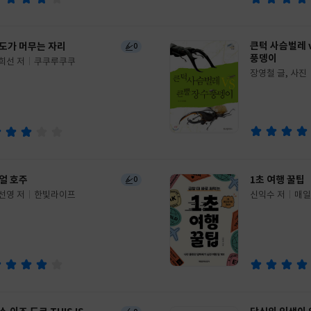
큰턱 사슴벌레 
도가 머무는 자리
0
풍뎅이
희선 저
쿠쿠루쿠쿠
장영철 글, 사진
글
쓴
출
이
판
사
얼 호주
1초 여행 꿀팁
0
선영 저
한빛라이프
신익수 저
매일
글
쓴
출
이
판
사