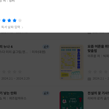
림의 말들
나의 독박 간병
0
강 저
창비
지원 저
클랩북스
미아오
이덴슬
글
저
L)
쓴
출
이
판
사
독서 날짜 입력
2024.4.1 ~ 2024.4.1
2024.3.1 ~ 
식주의자
요즘 어른을 위
리 누나 4
0
강 저
창비
맞춤법
스다 미리 글그림/권남
미우(대원)
이주윤 저
빅피
 역
글
쓴
출
이
판
사
독서 날짜 입력
2024.2.1 ~ 2024.2.29
2024.2.1 ~ 
기 낳는 만화
전설의 꽃 기사
0
쇼 저
위즈덤하우스
리비아 로키 글
글
마첼라리 그림/
쓴
출