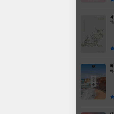
파
임
글
쓴
출
이
판
사
리
박
글
쓴
출
이
판
사