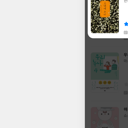
그
한
글
태
쓴
출
글
이
판
쓴
출
사
이
판
사
채
우
한
글
마
쓴
출
글
희
이
판
쓴
출
사
이
판
사
아
쇼
글
쓴
출