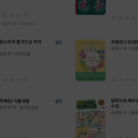
이
판
사
2024.2.1 ~ 2024.2.1
로스터의 홈가드닝 이야
지베르니 모네
0
박미나 저
시원
글
상태 저
미디어샘
쓴
출
이
판
사
달력으로 배우
작해요! 식물생활
0
수업
부의 벗 저
즐거운상상
최원형 저
블랙
글
쓴
출
이
판
사