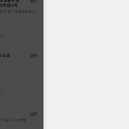
왜 힘들지 않
0
생각하십니까
우어 저
포레스트북스
기 도쿄
0
0
영 그림
다산책방