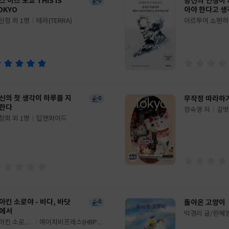
스 이즈 도쿄 THIS IS
당신의 인생이 
0
OKYO
아야 한다고 
민정 외 1명
테라(TERRA)
아르투어 쇼펜하
글
쓴
출
이
판
사
신의 첫 생각이 하루를 지
무작정 따라하
0
한다
정숙영 저
길벗
글
창희 외 1명
딥앤와이드
쓴
출
이
판
사
아킨 소로야 - 바다, 바닷
돌아온 고양이
0
에서
박경리 글/원혜
글
아킨 소로야
에이치비프레스(HBPR
쓴
출