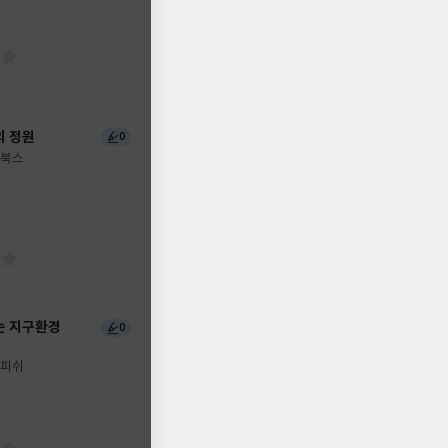
의 정원
0
북스
는 지구환경
0
피쉬