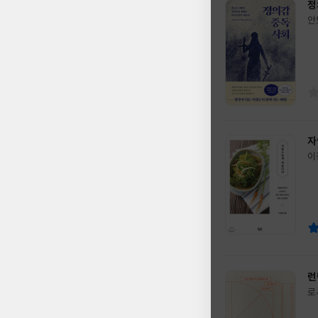
정
안
글
쓴
출
이
판
사
자
이
글
쓴
출
이
판
사
런
로
글
외
쓴
출