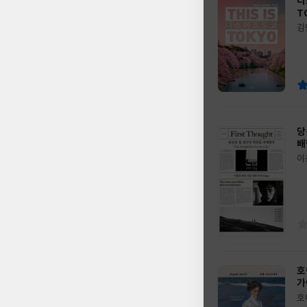
디
T
김
글
쓴
출
이
판
사
당
배
이
글
쓴
출
이
판
사
호
가
호
글