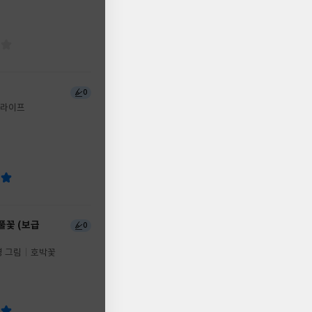
0
라이프
풀꽃 (보급
0
영 그림
호박꽃