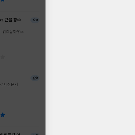
vs 큰뿔 장수
0
위즈덤하우스
0
경제신문사