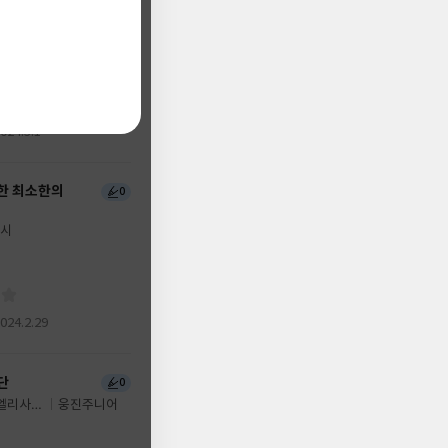
 일지
0
리벨(EAT&SLEEPWEL
2024.3.1
99+
한 최소한의
0
시
2024.2.29
단
0
/엘리사
웅진주니어
이소영 역