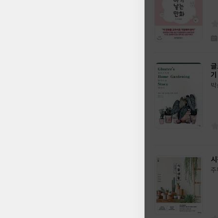
이
판
사
글
기
박
글
쓴
출
이
판
사
시
주
글
쓴
출
이
판
사