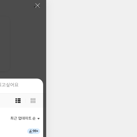
읽고싶어요
읽고싶어요
목
목
록
록
보
보
기
기
최근 업데이트 순
최근 업데이트 순
선
선
택
택
99+