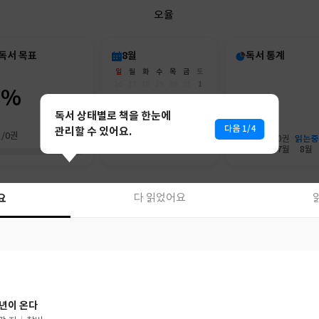
오율
독서 목표
8월
독서 통계
일
월
화
수
목
금
토
26
27
28
29
30
31
1
0%
2
3
4
5
6
7
8
9
10
11
12
13
14
15
독서 상태별로 책을 한눈에
16
17
18
19
20
21
22
다음 1/4
관리할 수 있어요.
권/0권
23
24
25
26
27
28
29
읽는중
0권
0권
30
31
1
2
3
4
5
6월
7월
8월
요
다 읽었어요
요
다 읽었어요
년이 온다