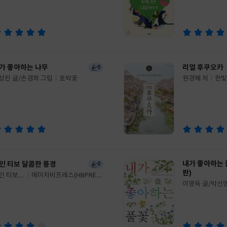
쓴
출
이
판
사
가 좋아하는 나무
리얼 후쿠오카
0
상진 글/손경희 그림
호박꽃
원경혜 저
한빛
글
쓴
출
이
판
사
내가 좋아하는 
인 티보 달콤한 풍경
0
판)
인 티보
에이치비프레스(HBPRES
이영득 글/박신
S)
글
쓴
출
이
판
사