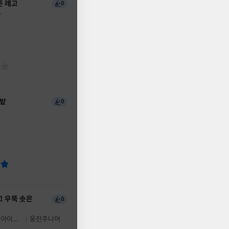
준 레고
0
다
텃밭
0
 우뚝 솟은
0
웅진주니어
아 알론소