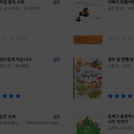
의감 중독 사회
아빠가 만들어
0
도 슌스케 저
또다른우주
콜린 진 저
난
글
쓴
출
이
판
사
연스럽게 먹습니다
열두 달 한뼘 
0
정란 저
궁리출판
느림 저
보리
글
쓴
출
이
판
사
굳세고 울창하고
던은 건축
0
나무 이야기
사 베르톨리
에이치비프레스(HBP
김선희, 김선희 , 아이리
 1명
RESS)
글
스 볼란트, 신시