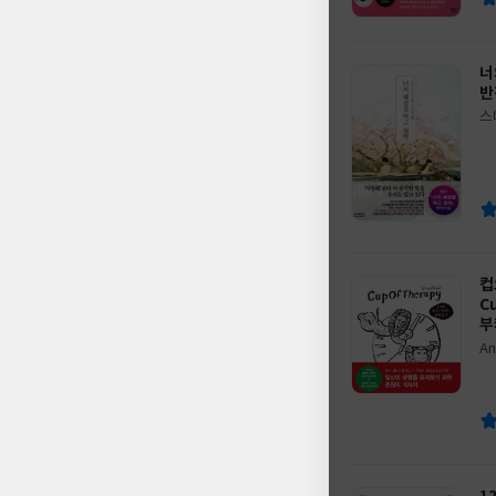
너
반
스
글
쓴
출
이
판
사
컵
C
부
An
글
i
쓴
출
역
이
판
사