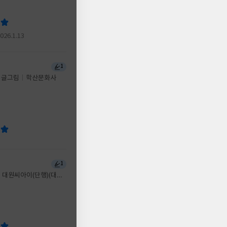
2026.1.13
1
 글그림
학산문화사
1
대원씨아이(단행)(대원
즈)