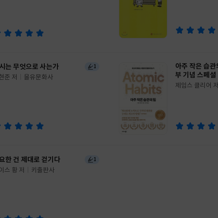
이
판
사
아주 작은 습관의
시는 무엇으로 사는가
1
부 기념 스페셜
현준 저
을유문화사
제임스 클리어 
글
쓴
출
이
판
사
요한 건 제대로 걷기다
1
이스 황 저
키출판사