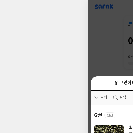
sarak
0
읽고있어
읽고있어
필터
필터
검색
검색
6권
23권
편집
소