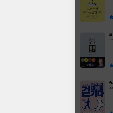
쓴
출
이
판
사
도
유
글
쓴
출
이
판
사
중
조
글
쓴
출
이
판
사