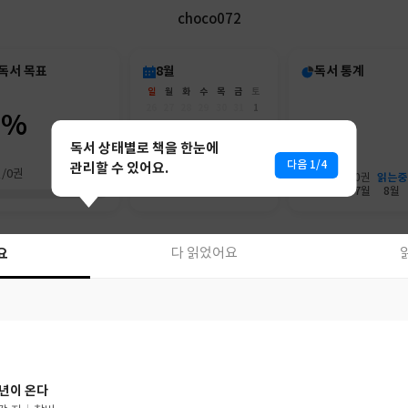
choco072
독서 목표
8월
독서 통계
일
월
화
수
목
금
토
26
27
28
29
30
31
1
0%
2
3
4
5
6
7
8
9
10
11
12
13
14
15
독서 상태별로 책을 한눈에
16
17
18
19
20
21
22
다음 1/4
관리할 수 있어요.
권/0권
23
24
25
26
27
28
29
읽는중
0권
0권
30
31
1
2
3
4
5
6월
7월
8월
요
다 읽었어요
요
다 읽었어요
년이 온다