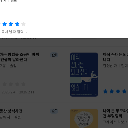
아지와 둘이서 주말여행
밤은 밤을 열면
3
강 저
창비
미연 저
시공사
권성훈 저
실천
글
쓴
출
이
판
사
독서 날짜 입력
2026.2.15 ~ 2026.2.17
식주의자
하는 방법을 조금만 바꿔
아직 꼰대는 되
6
강 저
창비
 인생이 달라진다
니다
오봉
솔잎
김성남 저
갈매
글
쓴
출
이
판
사
독서 날짜 입력
2026.2.4 ~ 2026.2.11
나이 든 부모와
동산 상식사전
7
건 부딪힐까
영록 저
길벗
그레이스 리보,
글
인 공저/전수경,