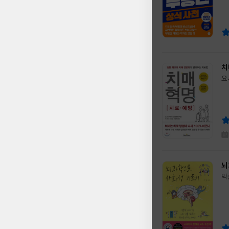
이
판
사
치
요
글
쓴
출
이
판
사
뇌
박
글
쓴
출
이
판
사