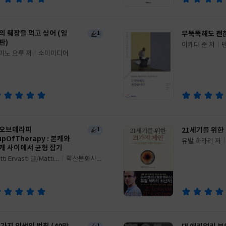
의 췌장을 먹고 싶어 (일
무뚝뚝해도 괜
1
판)
이케다 준 저
덴
글
미노 요루 저
소미미디어
쓴
출
이
판
사
오브테라피
21세기를 위한
1
upOfTherapy : 본캐와
유발 하라리 저
글
캐 사이에서 균형 잡기
쓴
출
tti Ervasti 글/Matti P
학산문화사
이
판
kkujamsa 그림/김경숙
(단행본)
사