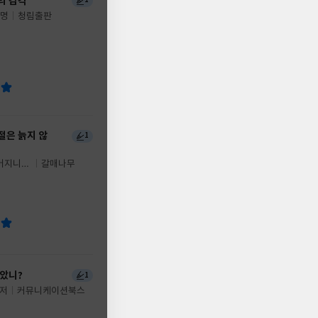
의 감각
1
1명
청림출판
절은 늙지 않
1
 버지니아
갈매나무
스,로라
이버 공
상수 감
받았니?
1
저
커뮤니케이션북스