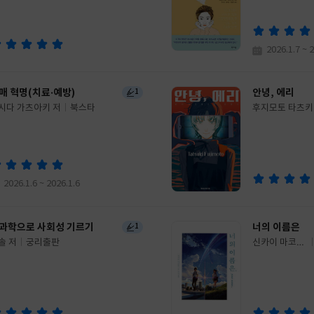
쓴
출
한정란 공역
이
판
사
2026.1.7 ~ 
매 혁명(치료·예방)
안녕, 에리
1
시다 가츠아키 저
북스타
후지모토 타츠키
글
쓴
출
이
판
사
2026.1.6 ~ 2026.1.6
과학으로 사회성 기르기
너의 이름은
1
솔 저
궁리출판
신카이 마코토
글
저
키
쓴
출
이
판
사