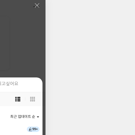
읽고싶어요
읽고싶어요
목
목
록
록
보
보
기
기
최근 업데이트 순
최근 업데이트 순
선
선
택
택
99+