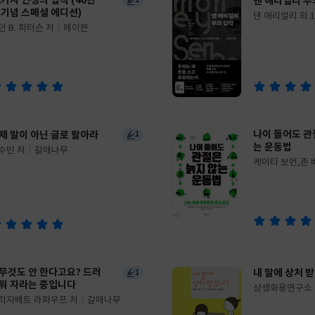
2가지 인생의 법칙 (40만
댄 애리얼리 부
1
 기념 스페셜 에디션)
댄 애리얼리 외 
글
던 B. 피터슨 저
메이븐
쓴
출
이
판
사
나이 들어도 관
제 말이 아닌 글로 팔아라
1
는 운동법
수민 저
갈매나무
케이티 보먼,존
글
앨런,셸라 윌거
쓴
출
우즈,조이스 페
이
판
저/신현정 역/은
사
수
무것도 안 한다고요? 드러
내 말에 상처 
1
워 자라는 중입니다
상생화용연구소 
글
리자베트 라파우프 저
갈매나무
쓴
출