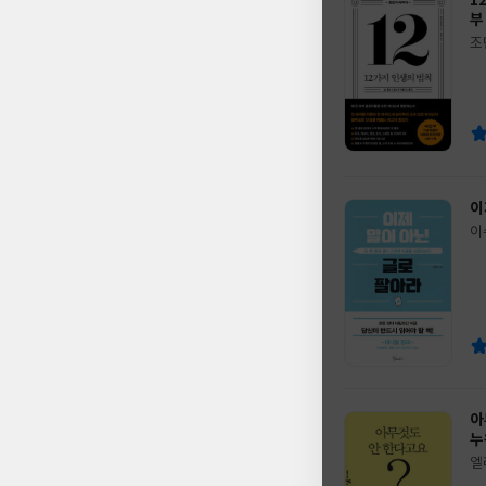
1
부
조
글
쓴
출
이
판
사
이
이
글
쓴
출
이
판
사
아
누
엘
글