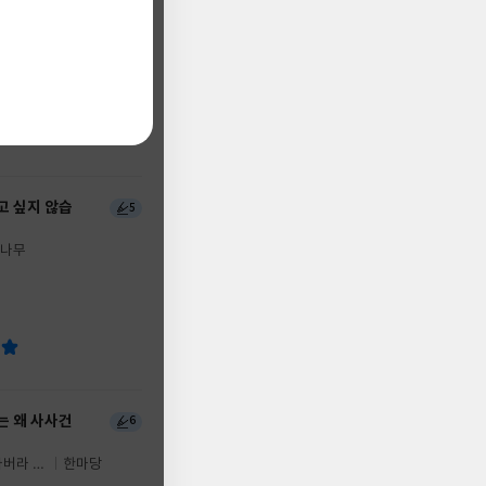
서
4
문학사
99+
고 싶지 않습
5
나무
는 왜 사사건
6
바버라 케
한마당
정미경,