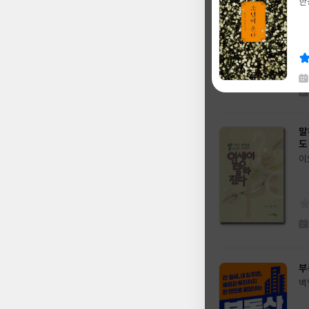
강
한
글
변
쓴
출
글
이
판
쓴
출
사
이
판
사
채
말
한
글
도
쓴
출
이
이
판
글
사
쓴
출
이
판
사
부
백
글
쓴
출