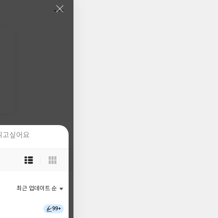
읽고싶어요
읽고싶어요
목
목
록
록
보
보
기
기
최근 업데이트 순
최근 업데이트 순
선
선
택
택
99+