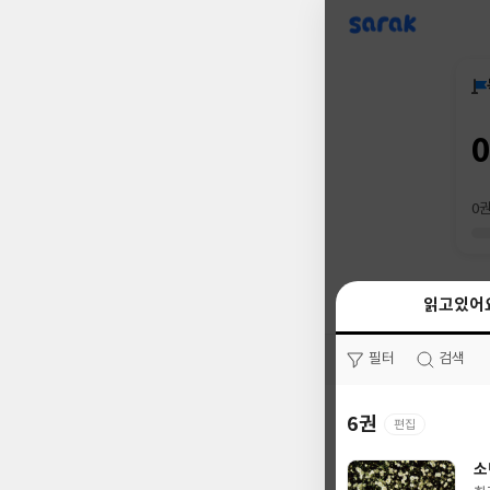
sarak
0
읽고있어
읽고있어
필터
필터
검색
검색
6권
0권
편집
소