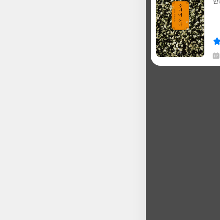
한
글
쓴
출
이
판
사
채
한
글
쓴
출
이
판
사