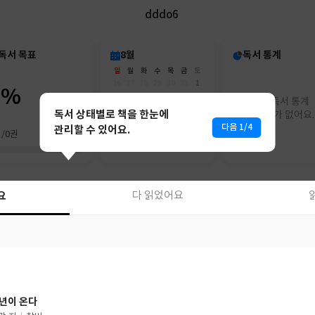
dddo6
독서 목표
8월
독서 통계
일
월
화
수
목
금
토
26
27
28
29
30
31
1
0%
2
3
4
5
6
7
8
아직 독서 통계
9
10
11
12
13
14
15
독서 상태별로 책을 한눈에
리포트가 없어요.
16
17
18
19
20
21
22
다음 1/4
관리할 수 있어요.
권/0권
23
24
25
26
27
28
29
30
31
1
2
3
4
5
요
다 읽었어요
요
다 읽었어요
년이 온다