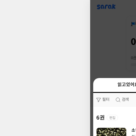
sarak
0
읽고있어
읽고있어
필터
필터
검색
검색
6권
0권
편집
소