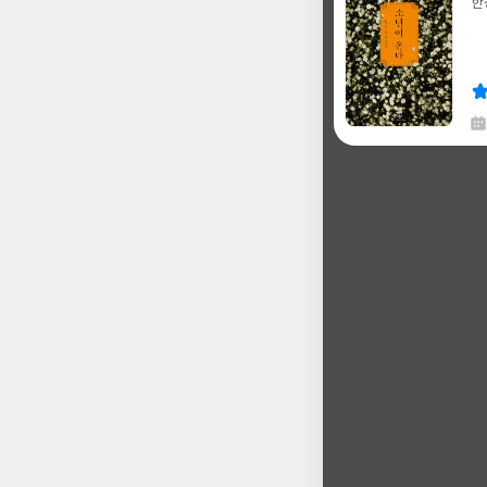
한
글
쓴
출
이
판
사
채
한
글
쓴
출
이
판
사