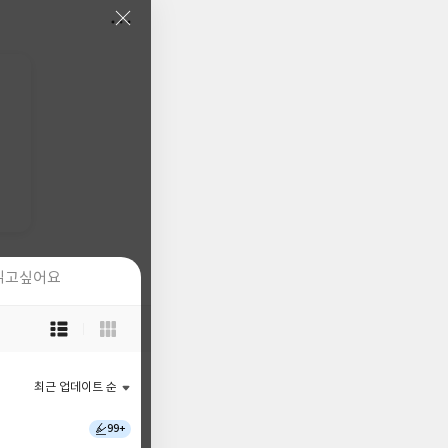
읽고싶어요
읽고싶어요
목
목
록
록
보
보
기
기
최근 업데이트 순
최근 업데이트 순
선
선
택
택
99+