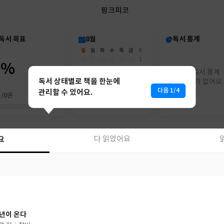
핑크피코
독서 목표
8월
독서 통계
일
월
화
수
목
금
토
26
27
28
29
30
31
1
0%
2
3
4
5
6
7
8
아직 독서 통계
9
10
11
12
13
14
15
독서 상태별로 책을 한눈에
리포트가 없어요.
16
17
18
19
20
21
22
다음 1/4
관리할 수 있어요.
권/0권
23
24
25
26
27
28
29
30
31
1
2
3
4
5
요
다 읽었어요
요
다 읽었어요
년이 온다