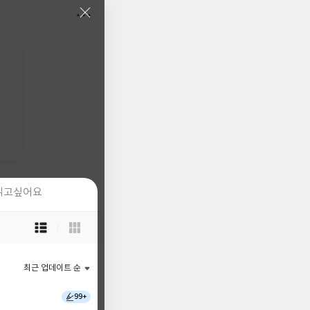
읽고싶어요
읽고싶어요
목
목
록
록
보
보
기
기
최근 업데이트 순
최근 업데이트 순
선
선
택
택
99+