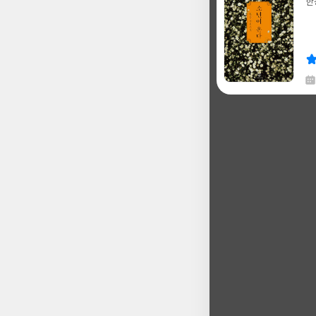
한
글
쓴
출
이
판
사
채
한
글
쓴
출
이
판
사