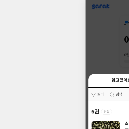
sarak
0
읽고있어
읽고있어
필터
필터
검색
검색
6권
0권
편집
소