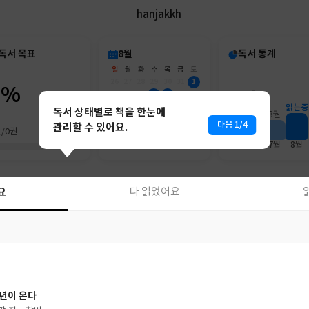
hanjakkh
독서 목표
8월
독서 통계
일
월
화
수
목
금
토
26
27
28
29
30
31
1
0%
2
3
4
5
6
7
8
6권
9
10
11
12
13
14
15
읽는중
독서 상태별로 책을 한눈에
3권
16
17
18
19
20
21
22
다음 1/4
관리할 수 있어요.
권/0권
23
24
25
26
27
28
29
30
31
1
2
3
4
5
6월
7월
8월
요
다 읽었어요
요
다 읽었어요
년이 온다