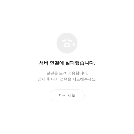
네
트
워
크
오
서버 연결에 실패했습니다.
류
불편을 드려 죄송합니다.
잠시 후 다시 접속을 시도해주세요.
다시 시도