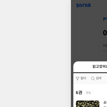
sarak
0
읽고있어
읽고있어
필터
필터
검색
검색
6권
0권
편집
소