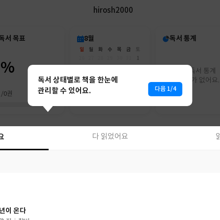
hirosh2000
독서 목표
8월
독서 통계
일
월
화
수
목
금
토
26
27
28
29
30
31
1
0%
2
3
4
5
6
7
8
아직 독서 통계
9
10
11
12
13
14
15
독서 상태별로 책을 한눈에
리포트가 없어요.
16
17
18
19
20
21
22
다음 1/4
관리할 수 있어요.
권/0권
23
24
25
26
27
28
29
30
31
1
2
3
4
5
요
다 읽었어요
요
다 읽었어요
년이 온다