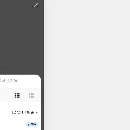
읽고싶어요
읽고싶어요
목
목
록
록
보
보
기
기
최근 업데이트 순
최근 업데이트 순
선
선
택
택
99+