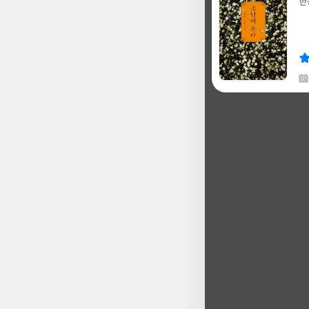
한
글
쓴
출
이
판
사
채
한
글
쓴
출
이
판
사