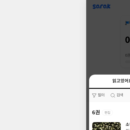
sarak
0
읽고있어
읽고있어
필터
필터
검색
검색
6권
0권
편집
소