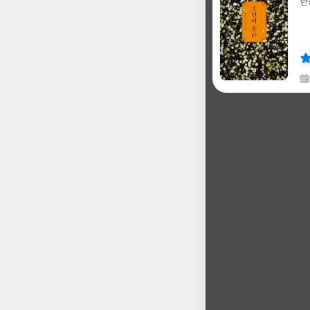
한
글
쓴
출
이
판
사
채
한
글
쓴
출
이
판
사