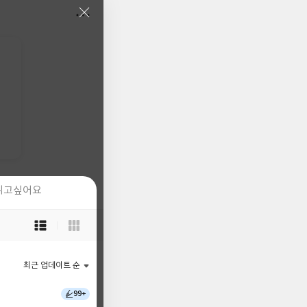
읽고싶어요
읽고싶어요
목
목
록
록
보
보
기
기
최근 업데이트 순
최근 업데이트 순
선
선
택
택
99+