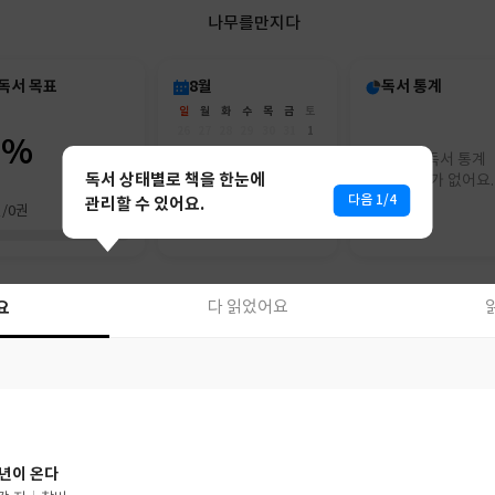
나무를만지다
독서 목표
8월
독서 통계
일
월
화
수
목
금
토
26
27
28
29
30
31
1
0%
2
3
4
5
6
7
8
아직 독서 통계
9
10
11
12
13
14
15
독서 상태별로 책을 한눈에
리포트가 없어요.
16
17
18
19
20
21
22
다음 1/4
관리할 수 있어요.
권/0권
23
24
25
26
27
28
29
30
31
1
2
3
4
5
요
다 읽었어요
요
다 읽었어요
년이 온다