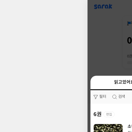
sarak
0
읽고있어
읽고있어
필터
필터
검색
검색
6권
0권
편집
소