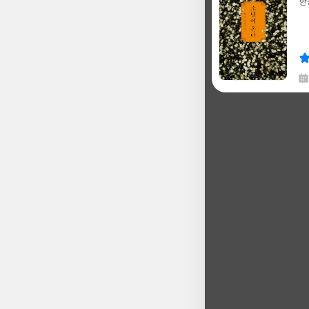
한
글
쓴
출
이
판
사
채
한
글
쓴
출
이
판
사