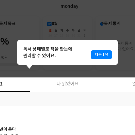
monday
독서 목표
8월
독서 통계
일
월
화
수
목
금
토
26
27
28
29
30
31
1
0%
2
3
4
5
6
7
8
아직 독서 통계
9
10
11
12
13
14
15
독서 상태별로 책을 한눈에
리포트가 없어요.
16
17
18
19
20
21
22
다음 1/4
관리할 수 있어요.
권/0권
23
24
25
26
27
28
29
30
31
1
2
3
4
5
요
다 읽었어요
요
다 읽었어요
년이 온다