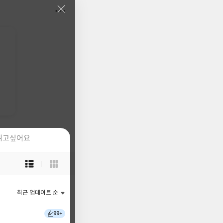
읽고싶어요
읽고싶어요
목
목
록
록
보
보
기
기
최근 업데이트 순
최근 업데이트 순
선
선
택
택
99+