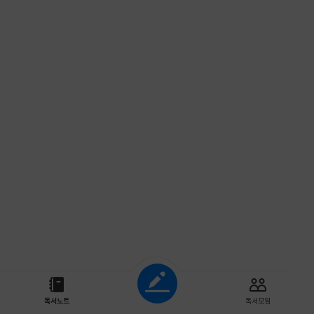
조회하기
독서노트
독서모임