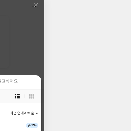
읽고싶어요
읽고싶어요
목
목
록
록
보
보
기
기
최근 업데이트 순
최근 업데이트 순
선
선
택
택
99+