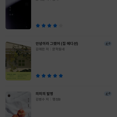
글
쓴
출
이
판
사
안녕이라 그랬어 (집 에디션)
0
김애란 저
문학동네
글
쓴
출
이
판
사
의미의 발명
0
김병수 저
행성B
글
쓴
출
이
판
사