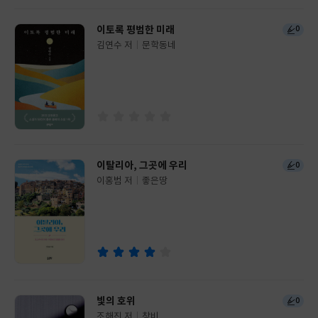
이토록 평범한 미래
0
김연수 저
문학동네
글
쓴
출
이
판
사
이탈리아, 그곳에 우리
0
이홍범 저
좋은땅
글
쓴
출
이
판
사
빛의 호위
0
조해진 저
창비