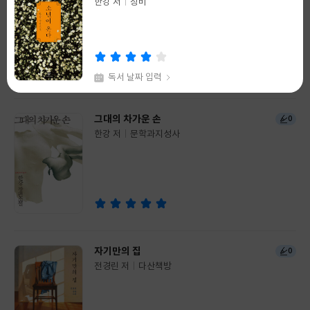
한강 저
유시민 저
창비
웅진지식하우스
글
글
쓴
출
쓴
출
이
판
이
판
사
사
독서 날짜 입력
채식주의자
그대의 차가운 손
99+
0
한강 저
창비
한강 저
문학과지성사
글
글
쓴
출
쓴
출
이
판
이
판
사
사
독서 날짜 입력
자기만의 집
0
전경린 저
다산책방
글
쓴
출
이
판