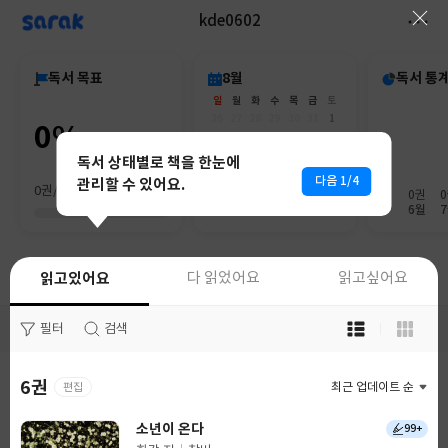
sarak
kde0602
독서 목표
8월
독서 통
일
월
화
수
목
금
토
26
27
28
29
30
31
1
0%
2
3
4
5
6
7
8
9
10
11
12
13
14
15
독서 상태별로 책을 한눈에
16
17
18
19
20
21
22
다음 1/4
관리할 수 있어요.
0권/0권
23
24
25
26
27
28
29
0권
30
31
1
2
3
4
5
6월
읽고있어요
다 읽었어요
읽고있어요
다 읽었어요
읽고싶어요
읽고싶어요
목
목
필터
필터
검색
검색
록
록
보
보
기
기
6권
10권
편집
최근 업데이트 순
최근 업데이트 순
선
선
택
택
소년이 온다
청춘의 독서
99+
0