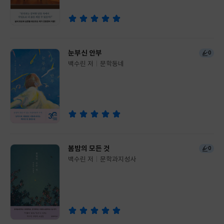
사
눈부신 안부
0
백수린 저
문학동네
글
쓴
출
이
판
사
봄밤의 모든 것
0
백수린 저
문학과지성사
글
쓴
출
이
판
사