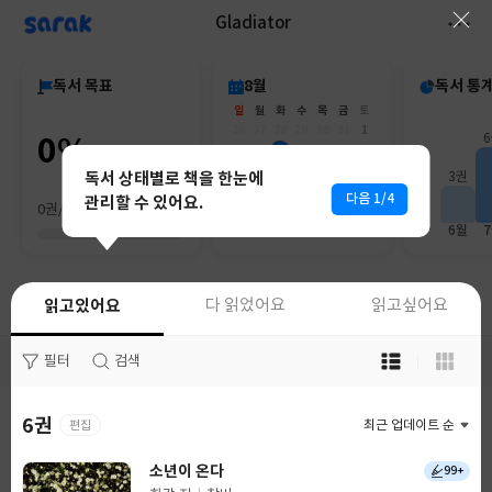
sarak
Gladiator
독서 목표
8월
독서 통
일
월
화
수
목
금
토
26
27
28
29
30
31
1
0%
2
3
4
5
6
7
8
9
10
11
12
13
14
15
독서 상태별로 책을 한눈에
3권
16
17
18
19
20
21
22
다음 1/4
관리할 수 있어요.
0권/0권
23
24
25
26
27
28
29
30
31
1
2
3
4
5
6월
읽고있어요
다 읽었어요
읽고있어요
다 읽었어요
읽고싶어요
읽고싶어요
목
목
필터
필터
검색
검색
록
록
보
보
기
기
6권
0권
편집
최근 업데이트 순
최근 업데이트 순
선
선
택
택
소년이 온다
99+