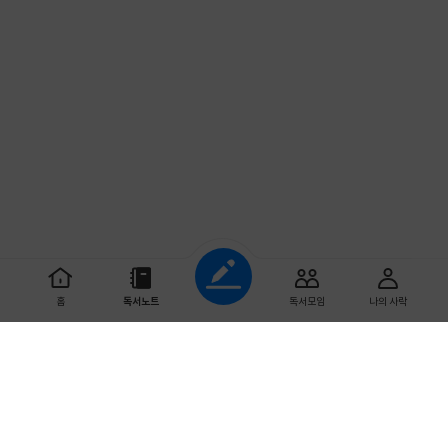
조회하기
홈
독서노트
독서모임
나의 사락
초기화
다 읽은 날짜