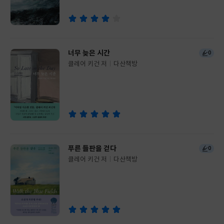
사
너무 늦은 시간
0
클레어 키건 저
다산책방
글
쓴
출
이
판
사
푸른 들판을 걷다
0
클레어 키건 저
다산책방
글
쓴
출
이
판
사