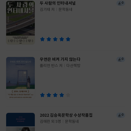
두 사람의 인터내셔널
0
김기태 저
문학동네
글
쓴
출
이
판
사
우연은 비켜 가지 않는다
0
줄리언 반스 저
다산책방
글
쓴
출
이
판
사
2022 김승옥문학상 수상작품집
0
김애란 외 5명
문학동네
글
쓴
출