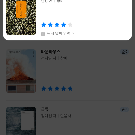
한강 저
정보라 저
창비
래빗홀
글
글
쓴
출
쓴
출
이
판
이
판
사
사
독서 날짜 입력
채식주의자
타운하우스
99+
0
한강 저
창비
전지영 저
창비
글
글
쓴
출
쓴
출
이
판
이
판
사
사
독서 날짜 입력
급류
0
정대건 저
민음사
글
쓴
출
이
판