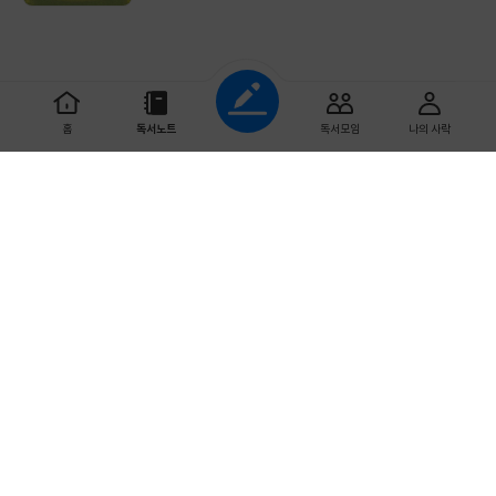
조회하기
홈
독서노트
독서모임
나의 사락
초기화
다 읽은 날짜
예스이십사 ㈜
사업자 정보
개인정보처리방침
이용약관
문의하기
도서 분야
Copyright ⓒYES24 Corp. All Rights Reserved.