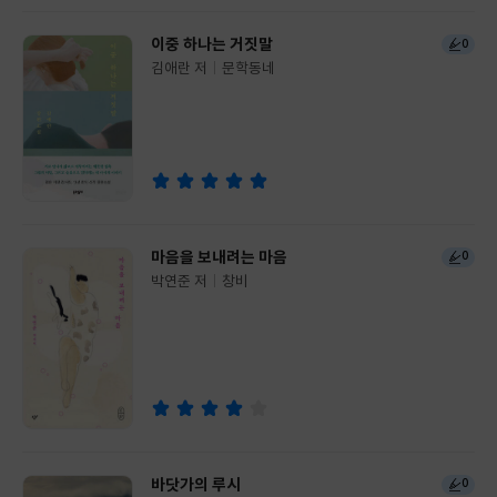
이중 하나는 거짓말
0
김애란 저
문학동네
글
쓴
출
이
판
사
마음을 보내려는 마음
0
박연준 저
창비
글
쓴
출
이
판
사
바닷가의 루시
0