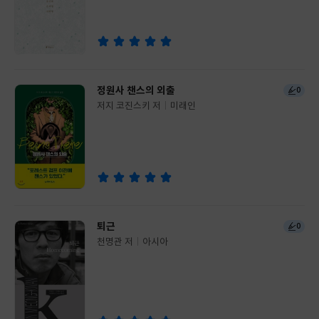
사
정원사 챈스의 외출
0
저지 코진스키 저
미래인
글
쓴
출
이
판
사
퇴근
0
천명관 저
아시아
글
쓴
출
이
판
사