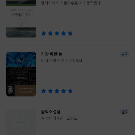
엘리자베스 스트라우트 저
문학동네
글
쓴
출
이
판
사
가장 파란 눈
0
토니 모리슨 저
문학동네
글
쓴
출
이
판
사
음악소설집
0
김애란 외 4명
프란츠
글
쓴
출
이
판