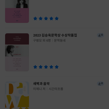
이
판
사
2023 김승옥문학상 수상작품집
0
구병모 외 6명
문학동네
글
쓴
출
이
판
사
새벽과 음악
0
이제니 저
시간의흐름
글
쓴
출
이
판
사