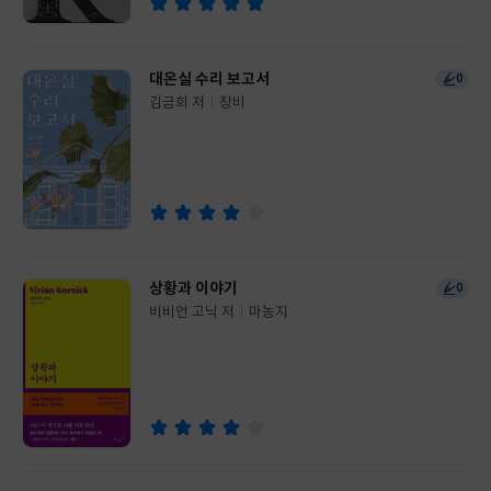
대온실 수리 보고서
0
김금희 저
창비
글
쓴
출
이
판
사
상황과 이야기
0
비비언 고닉 저
마농지
글
쓴
출
이
판
사