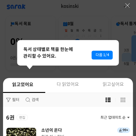
sarak
kosinski
독서 목표
8월
독서 통
일
월
화
수
목
금
토
26
27
28
29
30
31
1
0%
2
3
4
5
6
7
8
9
10
11
12
13
14
15
독서 상태별로 책을 한눈에
3권
16
17
18
19
20
21
22
다음 1/4
관리할 수 있어요.
0권/0권
23
24
25
26
27
28
29
30
31
1
2
3
4
5
6월
읽고있어요
다 읽었어요
읽고있어요
다 읽었어요
읽고싶어요
읽고싶어요
목
목
필터
필터
검색
검색
록
록
보
보
기
기
6권
21권
편집
최근 업데이트 순
최근 업데이트 순
선
선
택
택
소년이 온다
너의 유토피아
99+
0