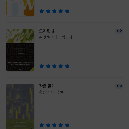
오래된 빛
0
존 밴빌 저
문학동네
글
쓴
출
이
판
사
작은 일기
0
황정은 저
창비
글
쓴
출
이
판
사