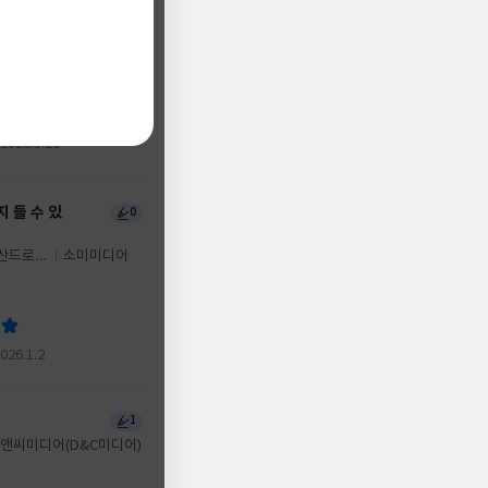
이어도 여자
1
겠어요? 6
그림/K
서울미디어코믹
원저
스(서울문화사)
 2026.3.20
99+
 들 수 있
0
/산드로비
소미미디어
/천선필
2026.1.2
1
앤씨미디어(D&C미디어)