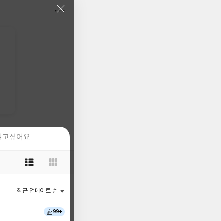
읽고싶어요
읽고싶어요
목
목
록
록
보
보
기
기
최근 업데이트 순
최근 업데이트 순
선
선
택
택
99+