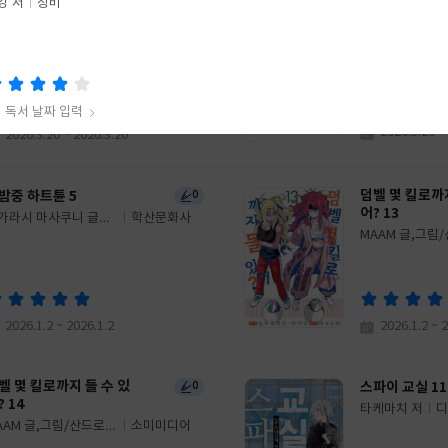
험 많은 너와 경험 없는 내
코믹 살짝 연상
1
강 저
창비
 사귀게 된 이야기. 9 초회
친구로 삼아주시
Enya Yraki 글
글
가오카 마키
AK(에이케이 커뮤니케
ota Nozomi 
쓴
출
 저
이션즈)
이
판
19세 이상 상품
사
독서 날짜 입력
2026.3.20 ~
2026.3.20 ~ 2026.3.20
식주의자
강 저
창비
덤벨 몇 킬로까지
밤중 하트튠 5
0
어? 13
가라시 마사쿠니 글그
학산문화사
MAAM 글,그림
글
치 야바코 원저
쓴
출
역
이
판
사
독서 날짜 입력
2026.1.2 ~ 2026.1.2
2026.1.2 ~ 
벨 몇 킬로까지 들 수 있
스파이 교실 11
0
? 14
타케마치 저
디
글
AAM 글,그림/산드로비
소미미디어
쓴
출
 야바코 원저/천선필