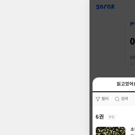
sarak
0
읽고있어
읽고있어
필터
필터
검색
검색
6권
22권
편집
소