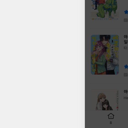
쓴
출
역
이
판
사
야
일
타
글
역
쓴
출
이
판
사
아
H
글
유
쓴
출
이
판
사
홈