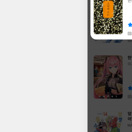
경
한
글
가
쓴
출
판
이
판
나
사
글
코
쓴
출
이
판
사
채
한
한
글
이
쓴
출
글
림
이
판
쓴
출
사
이
판
사
덤
어
M
글
치