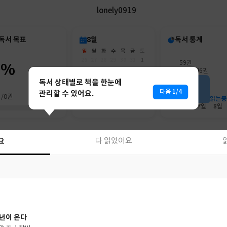
lonely0919
독서 목표
8월
독서 통계
일
월
화
수
목
금
토
26
27
28
29
30
31
1
59권
0%
2
3
4
5
6
7
8
46권
9
10
11
12
13
14
15
독서 상태별로 책을 한눈에
16
17
18
19
20
21
22
다음 1/4
관리할 수 있어요.
권/0권
23
24
25
26
27
28
29
읽는중
30
31
1
2
3
4
5
6월
7월
8월
요
다 읽었어요
요
다 읽었어요
년이 온다