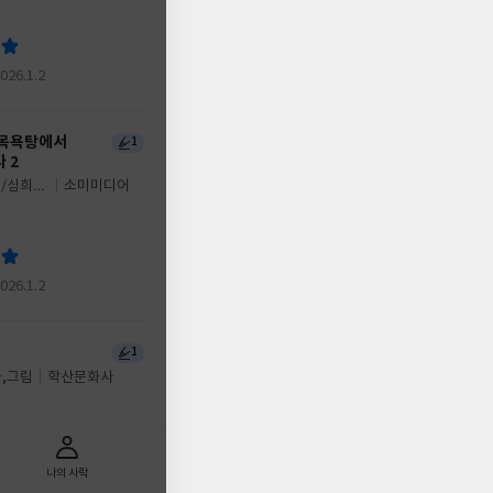
2026.1.2
 목욕탕에서
1
 2
림/심희정
소미미디어
2026.1.2
1
글,그림
학산문화사
나의 사락