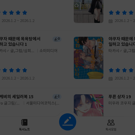
이
판
사
2026.1.2 ~ 2026.1.2
2026.1.2 ~ 
쿠자 때문에 목욕탕에서
야쿠자 때문에
0
하고 있습니다 1
일하고 있습니다
카시♂ 글,그림/심희정
소미미디어
타카시♂ 글,그
글
역
쓴
출
이
판
사
2026.1.2 ~ 2026.1.2
2026.1.2 ~ 
케비의 세일러복 15
푸른 상자 19
1
iro 글그림/유
서울미디어코믹스(서
미우라 코우지 
글
리 역
울문화사)
쓴
출
이
판
조회하기
사
독서노트
독서모임