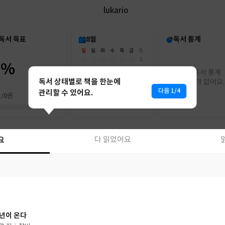
lukario
독서 목표
8월
독서 통계
일
월
화
수
목
금
토
26
27
28
29
30
31
1
0%
2
3
4
5
6
7
8
아직 독서 통계
9
10
11
12
13
14
15
독서 상태별로 책을 한눈에
리포트가 없어요.
16
17
18
19
20
21
22
다음 1/4
관리할 수 있어요.
권/0권
23
24
25
26
27
28
29
30
31
1
2
3
4
5
요
다 읽었어요
요
다 읽었어요
년이 온다