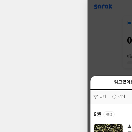
sarak
0
읽고있어
읽고있어
필터
필터
검색
검색
6권
0권
편집
소