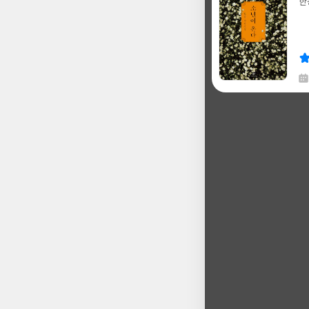
한
글
쓴
출
이
판
사
채
한
글
쓴
출
이
판
사