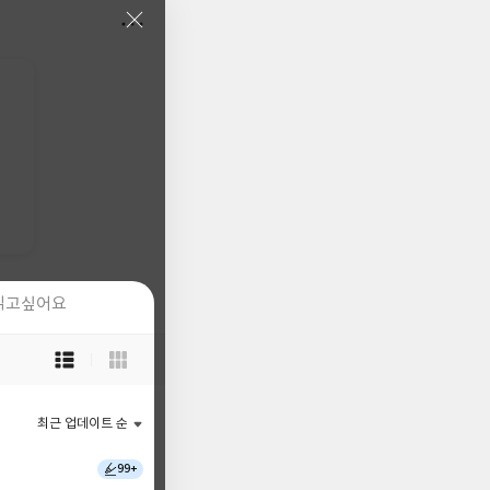
읽고싶어요
읽고싶어요
목
목
록
록
보
보
기
기
최근 업데이트 순
최근 업데이트 순
선
선
택
택
99+