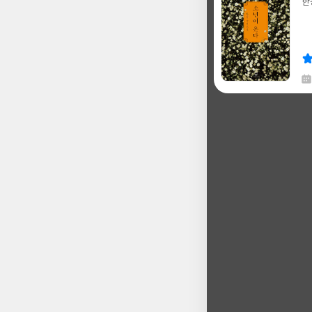
한
글
쓴
출
이
판
사
채
한
글
쓴
출
이
판
사