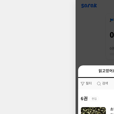
sarak
0
읽고있어
읽고있어
필터
필터
검색
검색
6권
0권
편집
소