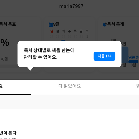
maria7997
독서 목표
8월
독서 통계
일
월
화
수
목
금
토
26
27
28
29
30
31
1
0%
6권
2
3
4
5
6
7
8
5권
9
10
11
12
13
14
15
독서 상태별로 책을 한눈에
16
17
18
19
20
21
22
다음 1/4
관리할 수 있어요.
읽는중
권/0권
23
24
25
26
27
28
29
30
31
1
2
3
4
5
6월
7월
8월
요
다 읽었어요
요
다 읽었어요
년이 온다