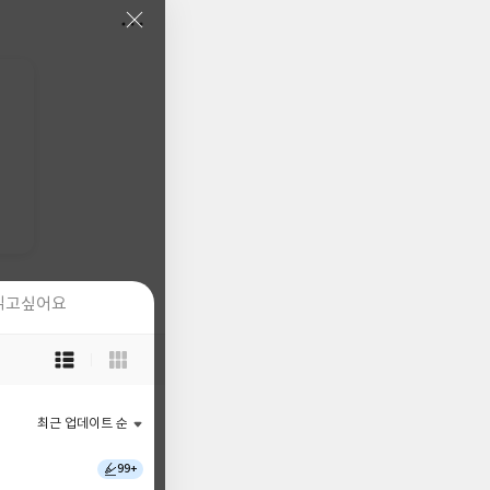
읽고싶어요
읽고싶어요
목
목
록
록
보
보
기
기
최근 업데이트 순
최근 업데이트 순
선
선
택
택
99+