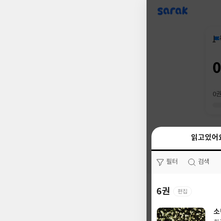
sarak
0
읽고있어
읽고있어
필터
필터
검색
검색
6권
0권
편집
소