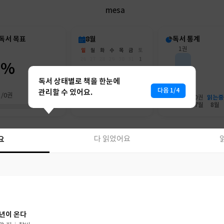
mesa
독서 목표
8월
독서 통계
1권
일
월
화
수
목
금
토
26
27
28
29
30
31
1
0%
2
3
4
5
6
7
8
9
10
11
12
13
14
15
독서 상태별로 책을 한눈에
16
17
18
19
20
21
22
다음 1/4
관리할 수 있어요.
권/0권
23
24
25
26
27
28
29
읽는중
0권
30
31
1
2
3
4
5
6월
7월
8월
요
다 읽었어요
요
다 읽었어요
년이 온다