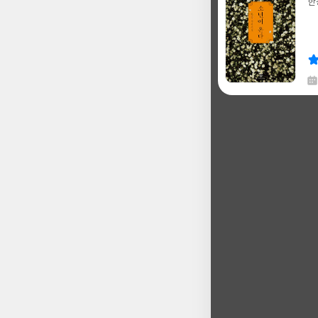
한
글
쓴
출
이
판
사
채
한
글
쓴
출
이
판
사