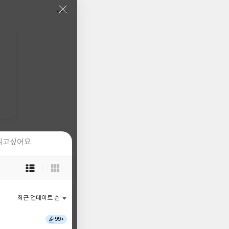
읽고싶어요
읽고싶어요
목
목
록
록
보
보
기
기
최근 업데이트 순
최근 업데이트 순
선
선
택
택
99+