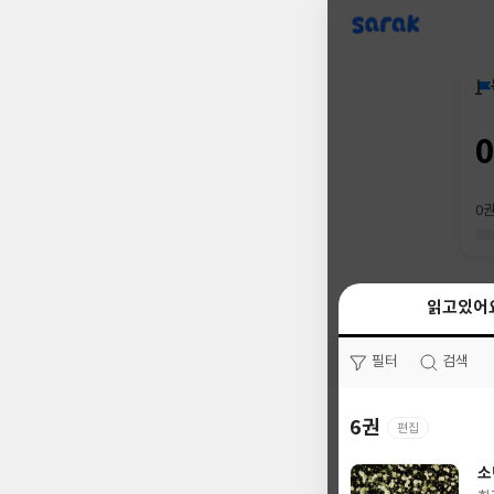
sarak
0
읽고있어
읽고있어
필터
필터
검색
검색
6권
0권
편집
소