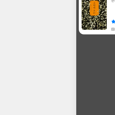
한
글
쓴
출
이
판
사
채
한
글
쓴
출
이
판
사