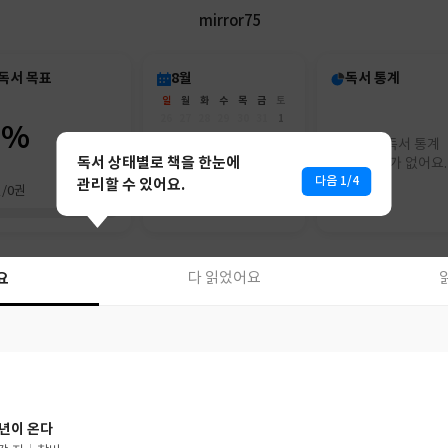
mirror75
독서 목표
8월
독서 통계
일
월
화
수
목
금
토
26
27
28
29
30
31
1
0%
2
3
4
5
6
7
8
아직 독서 통계
9
10
11
12
13
14
15
독서 상태별로 책을 한눈에
리포트가 없어요.
16
17
18
19
20
21
22
다음 1/4
관리할 수 있어요.
권/0권
23
24
25
26
27
28
29
30
31
1
2
3
4
5
요
다 읽었어요
요
다 읽었어요
년이 온다