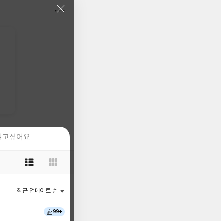
읽고싶어요
읽고싶어요
목
목
록
록
보
보
기
기
최근 업데이트 순
최근 업데이트 순
선
선
택
택
99+