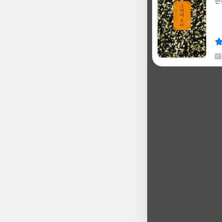
한
글
쓴
출
이
판
사
채
한
글
쓴
출
이
판
사