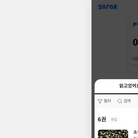
sarak
0
읽고있어
읽고있어
필터
필터
검색
검색
6권
0권
편집
소