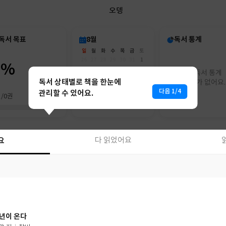
오뎅
독서 목표
8월
독서 통계
일
월
화
수
목
금
토
26
27
28
29
30
31
1
0%
2
3
4
5
6
7
8
아직 독서 통계
9
10
11
12
13
14
15
독서 상태별로 책을 한눈에
리포트가 없어요.
16
17
18
19
20
21
22
다음 1/4
관리할 수 있어요.
권/0권
23
24
25
26
27
28
29
30
31
1
2
3
4
5
요
다 읽었어요
요
다 읽었어요
년이 온다