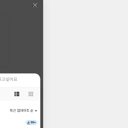
읽고싶어요
읽고싶어요
목
목
록
록
보
보
기
기
최근 업데이트 순
최근 업데이트 순
선
선
택
택
99+