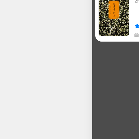
한
글
쓴
출
이
판
사
채
한
글
쓴
출
이
판
사