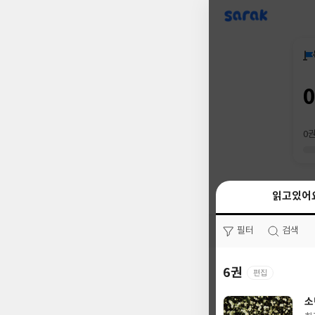
sarak
0
읽고있어
읽고있어
필터
필터
검색
검색
6권
0권
편집
소