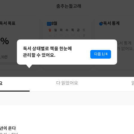
춤추는돌고래
독서 목표
8월
독서 통계
일
월
화
수
목
금
토
26
27
28
29
30
31
1
0%
2
3
4
5
6
7
8
아직 독서 통계
9
10
11
12
13
14
15
독서 상태별로 책을 한눈에
리포트가 없어요.
16
17
18
19
20
21
22
다음 1/4
관리할 수 있어요.
권/0권
23
24
25
26
27
28
29
30
31
1
2
3
4
5
요
다 읽었어요
요
다 읽었어요
년이 온다