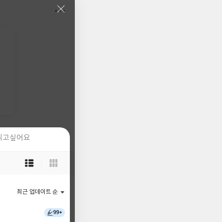
읽고싶어요
읽고싶어요
목
목
록
록
보
보
기
기
최근 업데이트 순
최근 업데이트 순
선
선
택
택
99+