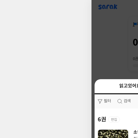
sarak
0
읽고있어
읽고있어
필터
필터
검색
검색
6권
0권
편집
소