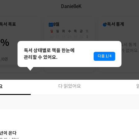
DanielleK
독서 목표
8월
독서 통계
일
월
화
수
목
금
토
26
27
28
29
30
31
1
0%
2
3
4
5
6
7
8
아직 독서 통계
9
10
11
12
13
14
15
독서 상태별로 책을 한눈에
리포트가 없어요.
16
17
18
19
20
21
22
다음 1/4
관리할 수 있어요.
권/0권
23
24
25
26
27
28
29
30
31
1
2
3
4
5
요
다 읽었어요
요
다 읽었어요
년이 온다