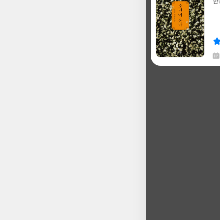
한
글
쓴
출
이
판
사
채
한
글
쓴
출
이
판
사