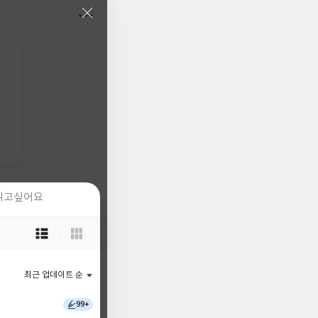
읽고싶어요
읽고싶어요
목
목
록
록
보
보
기
기
최근 업데이트 순
최근 업데이트 순
선
선
택
택
99+