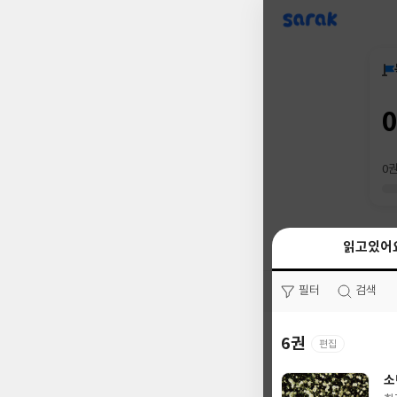
sarak
0
읽고있어
읽고있어
필터
필터
검색
검색
6권
0권
편집
소