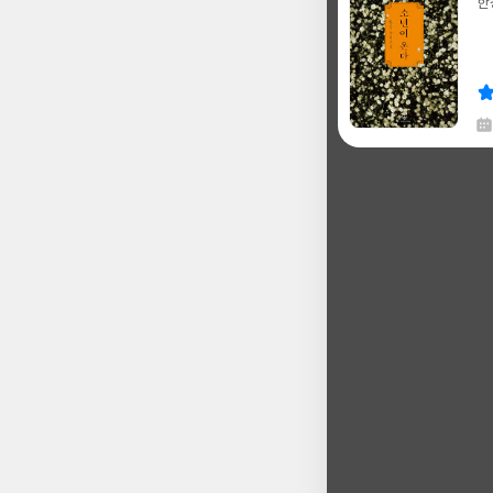
한
글
쓴
출
이
판
사
채
한
글
쓴
출
이
판
사