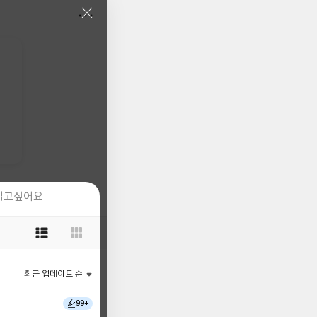
읽고싶어요
읽고싶어요
목
목
록
록
보
보
기
기
최근 업데이트 순
최근 업데이트 순
선
선
택
택
99+