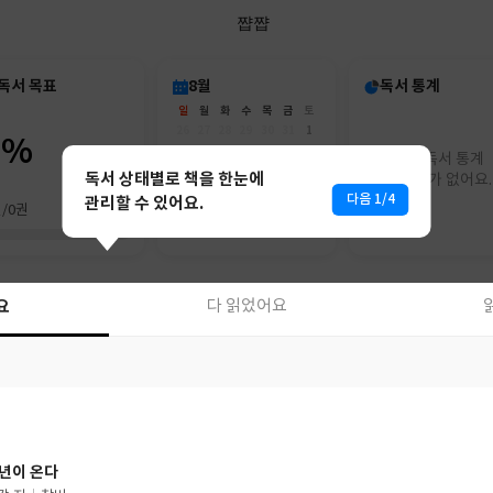
쨥쨥
독서 목표
8월
독서 통계
일
월
화
수
목
금
토
26
27
28
29
30
31
1
0%
2
3
4
5
6
7
8
아직 독서 통계
9
10
11
12
13
14
15
독서 상태별로 책을 한눈에
리포트가 없어요.
16
17
18
19
20
21
22
다음 1/4
관리할 수 있어요.
권/0권
23
24
25
26
27
28
29
30
31
1
2
3
4
5
요
다 읽었어요
요
다 읽었어요
년이 온다